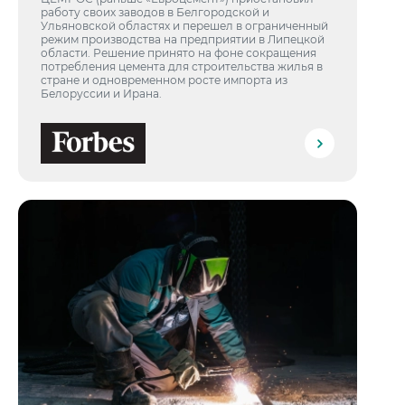
работу своих заводов в Белгородской и
Ульяновской областях и перешел в ограниченный
режим производства на предприятии в Липецкой
области. Решение принято на фоне сокращения
потребления цемента для строительства жилья в
стране и одновременном росте импорта из
Белоруссии и Ирана.