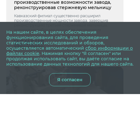
производственные возможности завода,
реконструировав стержневую мельницу
Кавказский филиал существенно расширил
производственные мощности завода, завершив
реконструкцию третьей стержневой мельницы,
которая не работала почти два десятилетия.
На нашем сайте, в целях обеспечения
функционирования сайта, для проведения
статистических исследований и обзоров,
осуществляется автоматический
сбор информации о
файлах cookie
. Нажимая кнопку "Я согласен" или
продолжая использовать сайт, вы даёте согласие на
использование данных технологий для нашего сайта.
Я согласен