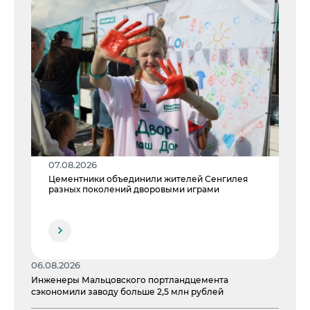
Центры дистрибуции
Реализация ТМЦ и непрофильных активов
Не только цемент
Политика в области закупок
Люди ЦЕМРОСа
В помощь поставщику
Технологии и тренды
Издание для клиентов
Аналитика цементной отрасли
Медиабанк
Пресса о нас
Контакты
07.08.2026
Цементники объединили жителей Сенгилея
Контакты
разных поколений дворовыми играми
Контакты для СМИ
Служба доверия
06.08.2026
Инженеры Мальцовского портландцемента
сэкономили заводу больше 2,5 млн рублей