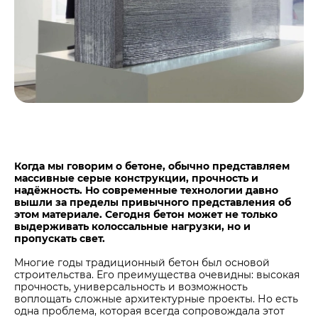
Центры дистрибуции
Реализация ТМЦ и непрофильных активов
Не только цемент
Политика в области закупок
Люди ЦЕМРОСа
В помощь поставщику
Технологии и тренды
Издание для клиентов
Аналитика цементной отрасли
Медиабанк
Пресса о нас
Когда мы говорим о бетоне, обычно представляем
Контакты
массивные серые конструкции, прочность и
Контакты
надёжность. Но современные технологии давно
вышли за пределы привычного представления об
Контакты для СМИ
этом материале. Сегодня бетон может не только
выдерживать колоссальные нагрузки, но и
Служба доверия
пропускать свет.
Многие годы традиционный бетон был основой
строительства. Его преимущества очевидны: высокая
прочность, универсальность и возможность
воплощать сложные архитектурные проекты. Но есть
одна проблема, которая всегда сопровождала этот