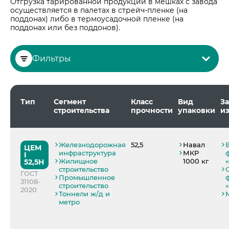
Отгрузка тарированной продукции в мешках с завода
осуществляется в палетах в стрейч-пленке (на
поддонах) либо в термоусадочной пленке (на
поддонах или без поддонов).
Фильтры
Сегмент строительства:
Все
Тип
Сегмент
Класс
Вид
За
Вид упаковки:
Все
строительства
прочности
упаковки
из
Все
Автодороги (объекты строительства,
Все
реконструкции, ремонта и эксплуатации
автомобильных дорог)
Мешки 25 кг
Железнодорожная
52,5
Навал
ЦЕМ
инфраструктура
МКР
I
Альтернативная энергетика (опоры
Мешки 40 кг
Жилищное
1000 кг
52,5Н
ветрогенераторов)
строительство
Мешки 50 кг
ГОСТ
Промышленное
Аэропорты
31108-
МКР 1000 кг
строительство
2020
Гидротехническое строительство
Тоннели ж/д и
Навал
метро
Железнодорожная инфраструктура
Жилищное строительство