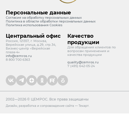
Персональные данные
Согласие на обработку персональных данных
Политика в области обработки персональных данных
Политика использования Cookies
Центральный офис
Качество
Россия, 121357, г. Москва,
продукции
Верейская улица, д.29, стр.34,
Для обращения клиентов по
Бизнес-центр «Верейская
вопросам применения и
плаза-4»
качества продукции
info@cemros.ru
8 800 700 6363
quality@cemros.ru
7 (495) 642-05-24
2002—2026 © ЦЕМРОС. Все права защищены
Дизайн
,
разработка и сопровождение сайта
—
Текарт
.