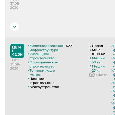
Область применения
31108-
Для железобетонных конструкций и изделий, сухих смесей,
2020
специальных.
Преимущества
Высокая совместимость с химическими модификаторами.
Область применения
Железнодорожная
42,5
Навал
ЦЕМ
Для железобетонных конструкций и изделий, сухих смесей,
инфраструктура
МКР
I
специальных.
Жилищное
1000 кг
42,5Н
строительство
Мешки
ГОСТ
Преимущества
Промышленное
50 кг
31108-
Высокая совместимость с химическими модификаторами.
строительство
Мешки
2020
Тоннели ж/д и
25 кг
Повышенные ранние прочности.
метро
9 Фото
Частное
строительство
Благоустройство