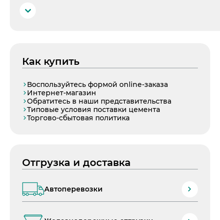
Преимущества
Повышенная сохраняемость подвижности, повышение
удобоукладываемости.
Описание
Портландцемент тампонажный, бездобавочный, для низк
нормальных температур
Как купить
Область применения
Воспользуйтесь формой online-заказа
Для цементирования нефтяных, газовых и других скважин
Интернет-магазин
Обратитесь в наши представительства
Преимущества
Типовые условия поставки цемента
Стабильность качественных характеристик.
Торгово-сбытовая политика
Отгрузка и доставка
Автоперевозки