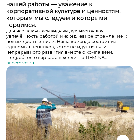
Центры дистрибуции
нашей работы — уважение к
Закупки
Карьера
корпоративной культуре и ценностям,
которым мы следуем и которыми
Активные закупочные процедуры на ЭТП
ЦЕМРОС медиа
Активные закупочные процедуры на сайте
гордимся.
Архив закупочных процедур
ЦЕМРОС в деле
Для нас важны командный дух, настоящая
Контакты
увлечённость работой и ежедневное стремление к
Реализация ТМЦ и непрофильных активов
Не только цемент
новым достижениям. Наша команда состоит из
Контакты
единомышленников, которые идут по пути
Политика в области закупок
Люди ЦЕМРОСа
непрерывного развития вместе с компанией.
Контакты для СМИ
Подробнее о карьере в холдинге ЦЕМРОС:
В помощь поставщику
Технологии и тренды
hr.cemros.ru
Служба доверия
Издание для клиентов
Аналитика цементной отрасли
Медиабанк
Пресса о нас