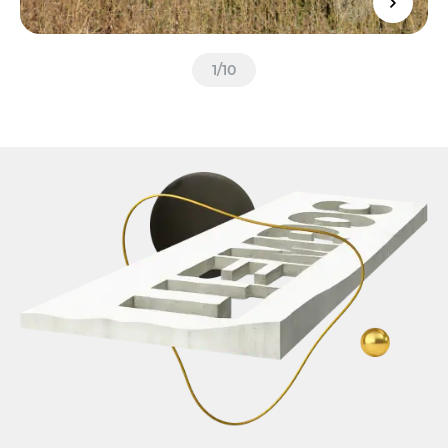
1
/
10