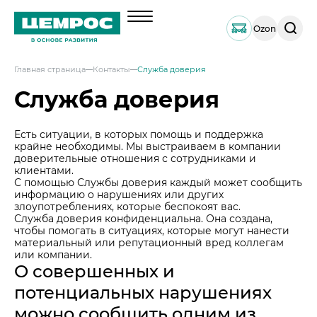
Поиск
Ozon
по
сайту
Главная страница
Контакты
Служба доверия
О компании
Служба доверия
Менеджмент
Продукция
Документы
Есть ситуации, в которых помощь и поддержка
Навальный цемент
Услуги
крайне необходимы. Мы выстраиваем в компании
География активов
доверительные отношения с сотрудниками и
Тарированный цемент
Техническая поддержка
клиентами.
Инвесторам
Наши компетенции и возможности
С помощью Службы доверия каждый может сообщить
Портландцемент ЦЕМРОС 500 ЭКСТРА
Сервисная поддержка
Выпуск 1
информацию о нарушениях или других
Решения по сегментам строительства
Портландцемент ЦЕМРОС 400 ПЛЮС
Устойчивое развитие
злоупотреблениях, которые беспокоят вас.
Проектная поддержка
Примеры приготовления строительных см
Выпуск 2
Служба доверия конфиденциальна. Она создана,
Охрана труда и здоровья
Закупки
чтобы помогать в ситуациях, которые могут нанести
Мобильные лаборатории
Иные строительные материалы
материальный или репутационный вред коллегам
Наши люди
Закупки
или компании.
Отгрузка и доставка
Карьера
Проверка на контрафакт
Социальные инвестиции
О совершенных и
Активные закупочные процедуры на ЭТП
Автоперевозки
Качество
ЦЕМРОС медиа
потенциальных нарушениях
Охрана окружающей среды
Активные закупочные процедуры на сайте
Железнодорожные отгрузки
Архив закупочных процедур
Заказать цемент
ЦЕМРОС в деле
можно сообщить одним из
Водный транспорт