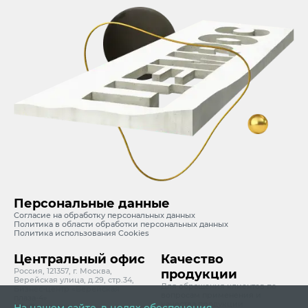
Персональные данные
Согласие на обработку персональных данных
Политика в области обработки персональных данных
Политика использования Cookies
Центральный офис
Качество
Россия, 121357, г. Москва,
продукции
Верейская улица, д.29, стр.34,
Для обращения клиентов по
Бизнес-центр «Верейская
вопросам применения и
плаза-4»
качества продукции
info@cemros.ru