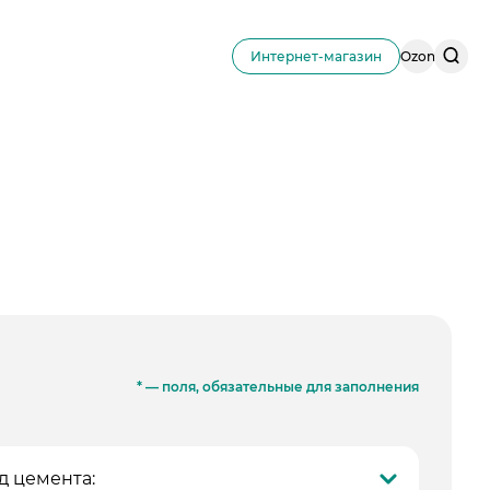
Поис
Интернет-магазин
Ozon
по
сайту
* — поля, обязательные для заполнения
д цемента: