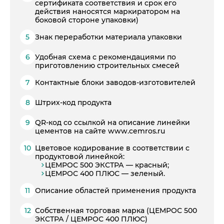
сертификата соответствия и срок его
сертификата соответствия и срок его
Пресса о нас
действия наносятся маркиратором на
действия наносятся маркиратором на
боковой стороне упаковки)
боковой стороне упаковки)
Знак переработки материала упаковки
Знак переработки материала упаковки
Удобная схема с рекомендациями по
Удобная схема с рекомендациями по
приготовлению строительных смесей
приготовлению строительных смесей
Контактные блоки заводов-изготовителей
Контактные блоки заводов-изготовителей
Штрих-код продукта
Штрих-код продукта
QR-код со ссылкой на описание линейки
QR-код со ссылкой на описание линейки
цементов на сайте www.cemros.ru
цементов на сайте cemros.ru
Цветовое кодирование в соответствии с
Цветовое кодирование в соответствии с
продуктовой линейкой:
продуктовой линейкой:
ЦЕМРОС 500 ЭКСТРА — красный;
ЦЕМРОС 500 ЭКСТРА — красный;
ЦЕМРОС 400 ПЛЮС — зеленый.
ЦЕМРОС 400 ПЛЮС — зеленый.
Описание областей применения продукта
Описание областей применения продукта
Собственная торговая марка (ЦЕМРОС 500
Собственная торговая марка (ЦЕМРОС 500
ЭКСТРА / ЦЕМРОС 400 ПЛЮС)
ЭКСТРА / ЦЕМРОС 400 ПЛЮС)