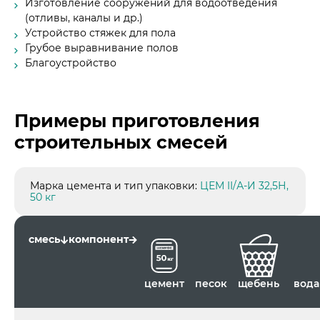
Изготовление сооружений для водоотведения
(отливы, каналы и др.)
Устройство стяжек для пола
Грубое выравнивание полов
Благоустройство
Примеры приготовления
строительных смесей
Принять
Марка цемента и тип упаковки:
ЦЕМ II/А-И 32,5Н,
50 кг
ЦЕМ II/А-И 32,5Н, 50 кг
смесь
компонент
цемент
песок
щебень
вода