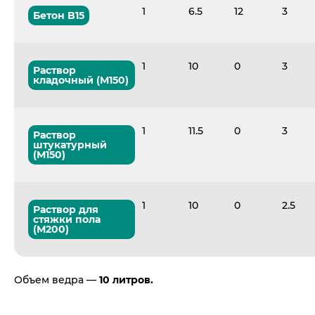
1
6.5
12
3
Бетон B15
1
10
0
3
Раствор
кладочный (М150)
1
11.5
0
3
Раствор
штукатурный
(М150)
1
10
0
2.5
Раствор для
стяжки пола
(М200)
Объем ведра —
10 литров.