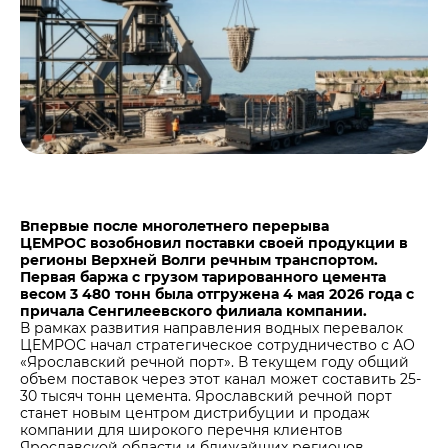
Центры дистрибуции
Реализация ТМЦ и непрофильных активов
Не только цемент
Политика в области закупок
Люди ЦЕМРОСа
В помощь поставщику
Технологии и тренды
Издание для клиентов
Аналитика цементной отрасли
Медиабанк
Пресса о нас
Впервые после многолетнего перерыва
Контакты
ЦЕМРОС возобновил поставки своей продукции в
регионы Верхней Волги речным транспортом.
Контакты
Первая баржа с грузом тарированного цемента
весом 3 480 тонн была отгружена 4 мая 2026 года с
Контакты для СМИ
причала Сенгилеевского филиала компании.
В рамках развития направления водных перевалок
Служба доверия
ЦЕМРОС начал стратегическое сотрудничество с АО
«Ярославский речной порт». В текущем году общий
объем поставок через этот канал может составить 25-
30 тысяч тонн цемента. Ярославский речной порт
станет новым центром дистрибуции и продаж
компании для широкого перечня клиентов
Ярославской области и ближайших регионов.