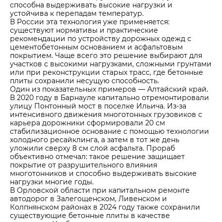
способна выдерживать высокие нагрузки и
устойчива к перепадам температур.
В России эта технология уже применяется:
существуют нормативы и практические
рекомендации по устройству дорожных одежд с
цементобетонным основанием и асфальтовым
покрытием. Чаще всего это решение выбирают для
участков с высокими нагрузками, сложными грунтами
или при реконструкции старых трасс, где бетонные
плиты сохранили несущую способность.
Один из показательных примеров — Алтайский край.
В 2020 году в Барнауле капитально отремонтировали
улицу Понтонный мост в поселке Ильича. Из-за
интенсивного движения многотонных грузовиков с
карьера дорожники сформировали 20 см
стабилизационное основание с помощью технологии
холодного ресайклинга, а затем в тот же день
уложили сверху 8 см слой асфальта. Прораб
объективно отмечал: такое решение защищает
покрытие от разрушительного влияния
многотонников и способно выдерживать высокие
нагрузки многие годы.
В Орловской области при капитальном ремонте
автодорог в Залегощенском, Ливенском и
Колпнянском районах в 2024 году также сохранили
существующие бетонные плиты в качестве