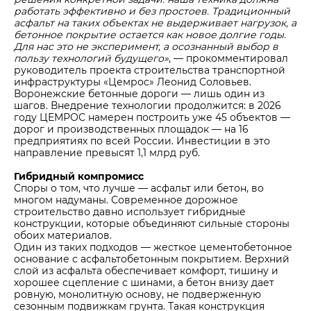
работать эффективно и без простоев. Традиционный
асфальт на таких объектах не выдерживает нагрузок, а
бетонное покрытие остается как новое долгие годы.
Для нас это не эксперимент, а осознанный выбор в
пользу технологий будущего»
, — прокомментировал
руководитель проекта строительства транспортной
инфраструктуры «Цемрос» Леонид Соловьев.
Воронежские бетонные дороги — лишь один из
шагов. Внедрение технологии продолжится: в 2026
году ЦЕМРОС намерен построить уже 45 объектов —
дорог и производственных площадок — на 16
предприятиях по всей России. Инвестиции в это
направление превысят 1,1 млрд руб.
Гибридный компромисс
Споры о том, что лучше — асфальт или бетон, во
многом надуманы. Современное дорожное
строительство давно использует гибридные
конструкции, которые объединяют сильные стороны
обоих материалов.
Один из таких подходов — жесткое цементобетонное
основание с асфальтобетонным покрытием. Верхний
слой из асфальта обеспечивает комфорт, тишину и
хорошее сцепление с шинами, а бетон внизу дает
ровную, монолитную основу, не подверженную
сезонным подвижкам грунта. Такая конструкция