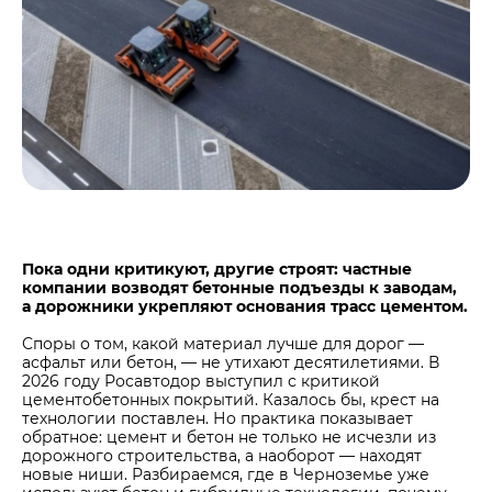
Центры дистрибуции
Реализация ТМЦ и непрофильных активов
Не только цемент
Политика в области закупок
Люди ЦЕМРОСа
В помощь поставщику
Технологии и тренды
Издание для клиентов
Аналитика цементной отрасли
Медиабанк
Пресса о нас
Контакты
Пока одни критикуют, другие строят: частные
компании возводят бетонные подъезды к заводам,
Контакты
а дорожники укрепляют основания трасс цементом.
Контакты для СМИ
Споры о том, какой материал лучше для дорог —
Служба доверия
асфальт или бетон, — не утихают десятилетиями. В
2026 году Росавтодор выступил с критикой
цементобетонных покрытий. Казалось бы, крест на
технологии поставлен. Но практика показывает
обратное: цемент и бетон не только не исчезли из
дорожного строительства, а наоборот — находят
новые ниши. Разбираемся, где в Черноземье уже