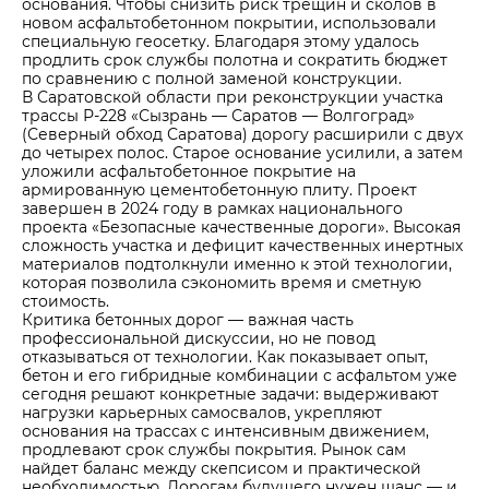
основания. Чтобы снизить риск трещин и сколов в
новом асфальтобетонном покрытии, использовали
специальную геосетку. Благодаря этому удалось
продлить срок службы полотна и сократить бюджет
по сравнению с полной заменой конструкции.
В Саратовской области при реконструкции участка
трассы Р-228 «Сызрань — Саратов — Волгоград»
(Северный обход Саратова) дорогу расширили с двух
до четырех полос. Старое основание усилили, а затем
уложили асфальтобетонное покрытие на
армированную цементобетонную плиту. Проект
завершен в 2024 году в рамках национального
проекта «Безопасные качественные дороги». Высокая
сложность участка и дефицит качественных инертных
материалов подтолкнули именно к этой технологии,
которая позволила сэкономить время и сметную
стоимость.
Критика бетонных дорог — важная часть
профессиональной дискуссии, но не повод
отказываться от технологии. Как показывает опыт,
бетон и его гибридные комбинации с асфальтом уже
сегодня решают конкретные задачи: выдерживают
нагрузки карьерных самосвалов, укрепляют
основания на трассах с интенсивным движением,
продлевают срок службы покрытия. Рынок сам
найдет баланс между скепсисом и практической
необходимостью. Дорогам будущего нужен шанс — и