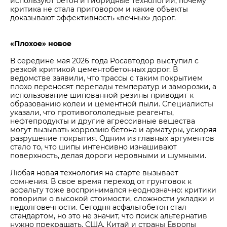
используют бетон и гибридные технологии, почему
критика не стала приговором и какие объекты
доказывают эффективность «вечных» дорог.
«Плохое» новое
В середине мая 2026 года Росавтодор выступил с
резкой критикой цементобетонных дорог. В
ведомстве заявили, что трассы с таким покрытием
плохо переносят перепады температур и заморозки, а
использование шипованной резины приводит к
образованию колеи и цементной пыли. Специалисты
указали, что противогололедные реагенты,
нефтепродукты и другие агрессивные вещества
могут вызывать коррозию бетона и арматуры, ускоряя
разрушение покрытия. Одним из главных аргументов
стало то, что шипы интенсивно изнашивают
поверхность, делая дороги неровными и шумными.
Любая новая технология на старте вызывает
сомнения. В свое время переход от грунтовок к
асфальту тоже воспринимался неоднозначно: критики
говорили о высокой стоимости, сложности укладки и
недолговечности. Сегодня асфальтобетон стал
стандартом, но это не значит, что поиск альтернатив
нужно прекращать. США, Китай и страны Европы