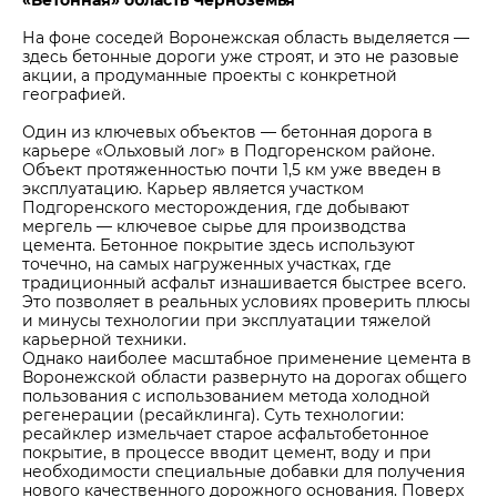
«Бетонная» область Черноземья
На фоне соседей Воронежская область выделяется —
здесь бетонные дороги уже строят, и это не разовые
акции, а продуманные проекты с конкретной
географией.
Один из ключевых объектов — бетонная дорога в
карьере «Ольховый лог» в Подгоренском районе.
Объект протяженностью почти 1,5 км уже введен в
эксплуатацию. Карьер является участком
Подгоренского месторождения, где добывают
мергель — ключевое сырье для производства
цемента. Бетонное покрытие здесь используют
точечно, на самых нагруженных участках, где
традиционный асфальт изнашивается быстрее всего.
Это позволяет в реальных условиях проверить плюсы
и минусы технологии при эксплуатации тяжелой
карьерной техники.
Однако наиболее масштабное применение цемента в
Воронежской области развернуто на дорогах общего
пользования с использованием метода холодной
регенерации (ресайклинга). Суть технологии:
ресайклер измельчает старое асфальтобетонное
покрытие, в процессе вводит цемент, воду и при
необходимости специальные добавки для получения
нового качественного дорожного основания. Поверх