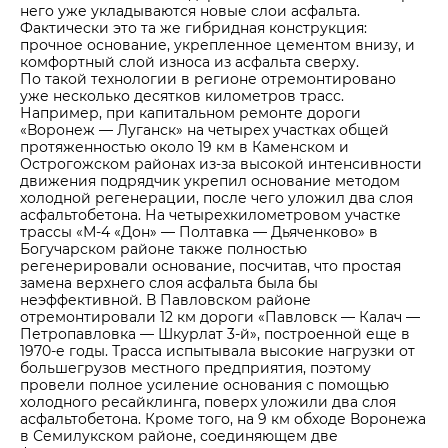
него уже укладываются новые слои асфальта.
Фактически это та же гибридная конструкция:
прочное основание, укрепленное цементом внизу, и
комфортный слой износа из асфальта сверху.
По такой технологии в регионе отремонтировано
уже несколько десятков километров трасс.
Например, при капитальном ремонте дороги
«Воронеж — Луганск» на четырех участках общей
протяженностью около 19 км в Каменском и
Острогожском районах из-за высокой интенсивности
движения подрядчик укрепил основание методом
холодной регенерации, после чего уложил два слоя
асфальтобетона. На четырехкилометровом участке
трассы «М-4 «Дон» — Полтавка — Дьяченково» в
Богучарском районе также полностью
регенерировали основание, посчитав, что простая
замена верхнего слоя асфальта была бы
неэффективной. В Павловском районе
отремонтировали 12 км дороги «Павловск — Калач —
Петропавловка — Шкурлат 3-й», построенной еще в
1970-е годы. Трасса испытывала высокие нагрузки от
большегрузов местного предприятия, поэтому
провели полное усиление основания с помощью
холодного ресайклинга, поверх уложили два слоя
асфальтобетона. Кроме того, на 9 км обходе Воронежа
в Семилукском районе, соединяющем две