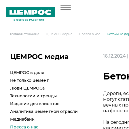
Главная страница
ЦЕМРОС медиа
Пресса о нас
Бетонные дор
О компании
Менеджмент
Продукция
ЦЕМРОС медиа
16.12.2024 
Документы
Навальный цемент
Услуги
ЦЕМРОС в деле
География активов
Бето
Тарированный цемент
Не только цемент
Техническая поддержка
Инвесторам
Наши компетенции и возможности
Люди ЦЕМРОСа
Сервисная поддержка
Портландцемент ЦЕМРОС 500 ЭКСТРА
Дороги, е
Решения по сегментам строительства
Выпуск 1
Технологии и тренды
Портландцемент ЦЕМРОС 400 ПЛЮС
Устойчивое развитие
могут ста
Проектная поддержка
Примеры приготовления строительных с
Издание для клиентов
вечных пр
Выпуск 2
Охрана труда и здоровья
на фоне в
Аналитика цементной отрасли
Закупки
Мобильные лаборатории
Иные строительные материалы
Медиабанк
Наши люди
На сегодн
Отгрузка и доставка
Закупки
Проверка на контрафакт
Пресса о нас
километро