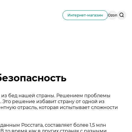
Поис
Интернет-магазин
Ozon
по
сайту
безопасность
а из бед нашей страны. Решением проблемы
. Это решение избавит страну от одной из
ентную отрасль, которая испытывает сложности
данным Росстата, составляет более 1,5 млн
В то время как в других странах с разными