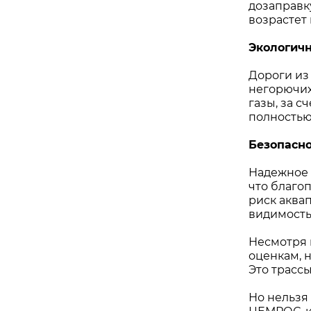
дозаправк
возрастет
Экологич
Дороги из
негорючих
газы, за 
полностью
Безопасн
Надежное 
что благо
риск аква
видимость
Несмотря 
оценкам, 
Это трасс
Но нельзя 