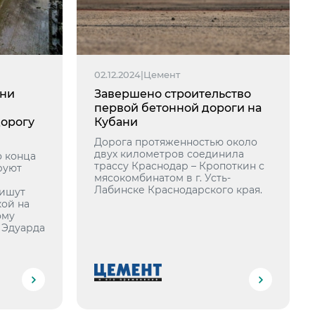
02.12.2024
|
Цемент
ани
Завершено строительство
первой бетонной дороги на
орогу
Кубани
Дорога протяженностью около
двух километров соединила
о конца
трассу Краснодар – Кропоткин с
руют
мясокомбинатом в г. Усть-
Лабинске Краснодарского края.
пишут
кой на
ому
 Эдуарда