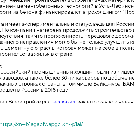
рупнейший производитель строительных материалов
анием цементобетонных технологий в Усть-Лабинск
ороги из бетона финансировался агрохолдингом “Про
га имеет экспериментальный статус, ведь для России
. Но компания намерена продолжить строительство 
исутствия, так что протяженность передового дорожн
данного направления могло бы не только улучшить к
ь цементную отрасль, которая может на себе в пол
троительства жилья в стране.
о:
российский промышленный холдинг, один из лидеро
 заводов, а также более 30-ти карьеров по добыче
 важных стройках страны, в том числе Байконура, БА
рошел в России в 2018 году
тал Всеостройке.рф
рассказал
, как высокая ключева
https://xn--b1agapfwapgcl.xn--p1ai/