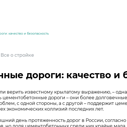
оги: качество и безопасность
| Все о стройке
нные дороги: качество и 
сли верить известному крылатому выражению, – одн
ть цементобетонные дороги – они более долговечные
месей
облем, с одной стороны, а с другой – поддержит цем
сех экономических коллизий последних лет.
яшний день протяженность дорог в России, согласно 
в, но доля цементобетонных среди них крайне мала. 