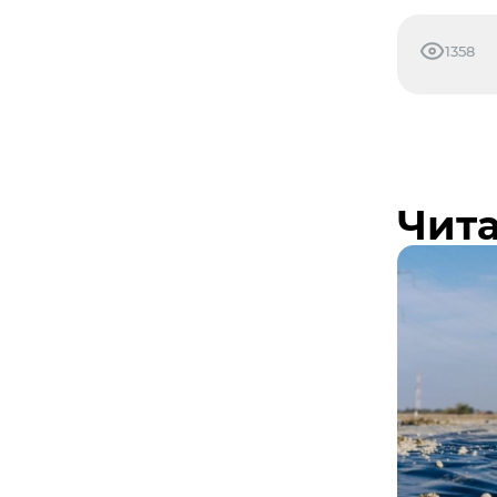
1358
Чита