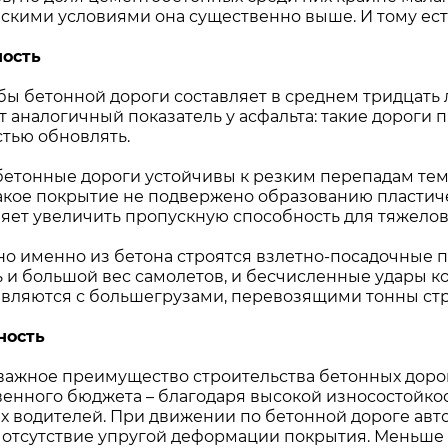
скими условиями она существенно выше. И тому ест
е Холдинга
ность
ы бетонной дороги составляет в среднем тридцать ле
вов
 аналогичный показатель у асфальта: такие дороги п
стью обновлять.
бетонные дороги устойчивы к резким перепадам тем
Такое покрытие не подвержено образованию пластиче
ляет увеличить пропускную способность для тяжело
но именно из бетона строятся взлетно-посадочные п
 и большой вес самолетов, и бесчисленные удары кол
авляются с большегрузами, перевозящими тонны ст
ность
важное преимущество строительства бетонных дорог
венного бюджета – благодаря высокой износостойкос
их водителей. При движении по бетонной дороге авт
 отсутствие упругой деформации покрытия. Меньше