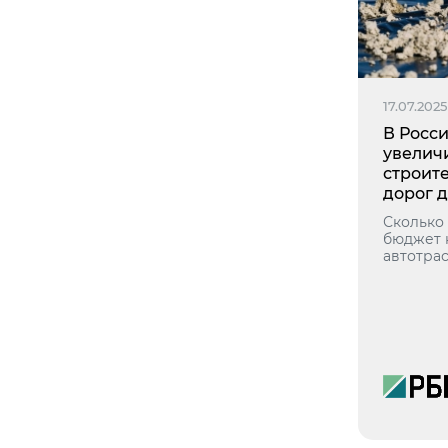
17.07.2025
В Росс
увелич
строит
дорог 
Сколько
бюджет 
автотрас