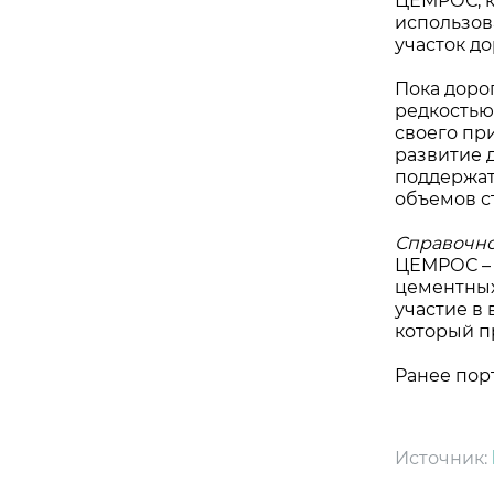
ЦЕМРОС, к
использов
участок д
Пока доро
редкостью
своего пр
развитие 
поддержат
объемов с
Справочн
ЦЕМРОС – 
цементных
участие в
который п
Ранее пор
Источник: