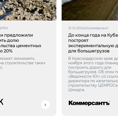
|
РБК
21.10.2024
|
Коммерсант
ии предложили
До конца года на Куб
ить долю
построят
ельства цементных
экспериментальную д
до 20%
для большегрузов
 может экономить
В Краснодарском крае д
на строительстве таких
ноября этого года плани
с.
построить дорогу для
большегрузов. Об этом 
«Ведомости Юг» со ссыл
директора по капитальн
строительству ЦЕМРОСа
Шмидта.