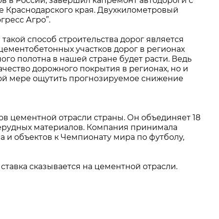
 в России, завершил капремонт автодороги с
е Краснодарского края. Двухкилометровый
гресс Агро”.
 такой способ строительства дорог является
цементобетонных участков дорог в регионах
ого полотна в нашей стране будет расти. Ведь
ачество дорожного покрытия в регионах, но и
ной мере ощутить прогнозируемое снижение
в цементной отрасли страны. Он объединяет 18
 нерудных материалов. Компания принимала
Ма и объектов к Чемпионату мира по футболу,
я ставка сказывается на цементной отрасли.