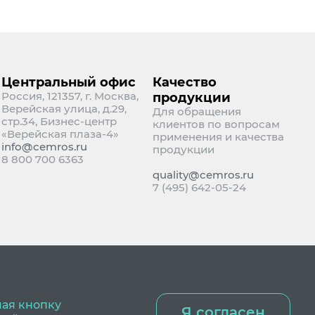
Центральный офис
Качество
Россия, 121357, г. Москва,
продукции
Верейская улица, д.29,
Для обращения
стр.34, Бизнес-центр
клиентов по вопросам
«Верейская плаза-4»
применения и качества
info@cemros.ru
продукции
8 800 700 6363
quality@cemros.ru
7 (495) 642-05-24
мая кнопку
Я согласен