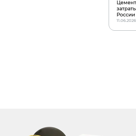
Цемент
затраты
России
11.06.202