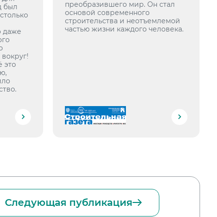
преобразившего мир. Он стал
д был
основой современного
астолько
строительства и неотъемлемой
частью жизни каждого человека.
о даже
ого
о
 вокруг!
ё это
ю,
ило
ство.
Следующая публикация