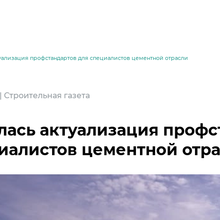
туализация профстандартов для специалистов цементной отрасли
 | Строительная газета
лась актуализация профс
иалистов цементной отр
месей