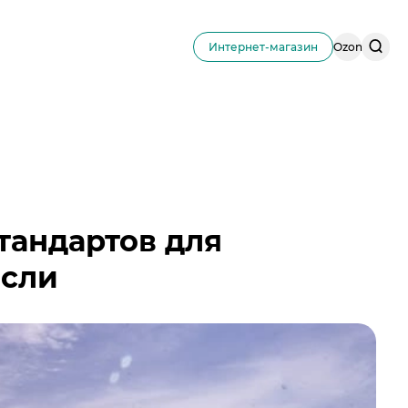
Поис
Интернет-магазин
Ozon
по
сайту
тандартов для
асли