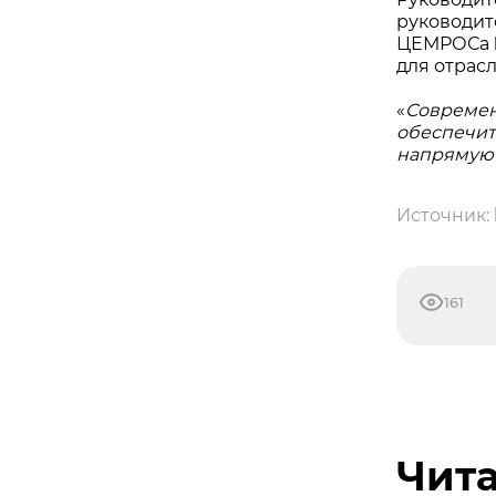
руководит
ЦЕМРОСа
для отрасл
«
Современ
обеспечит
напрямую 
Источник:
161
Чита