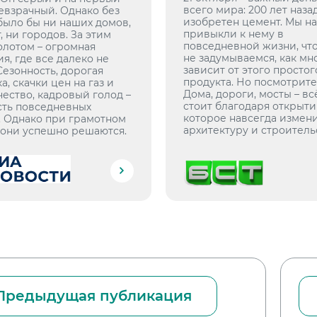
всего мира: 200 лет наза
невзрачный. Однако без
изобретен цемент. Мы н
 было бы ни наших домов,
привыкли к нему в
, ни городов. За этим
повседневной жизни, чт
олотом – огромная
не задумываемся, как мн
я, где все далеко не
зависит от этого простог
Сезонность, дорогая
продукта. Но посмотрите
а, скачки цен на газ и
Дома, дороги, мосты – вс
чество, кадровый голод –
стоит благодаря открыти
сть повседневных
которое навсегда измен
. Однако при грамотном
архитектуру и строитель
 они успешно решаются.
Предыдущая публикация