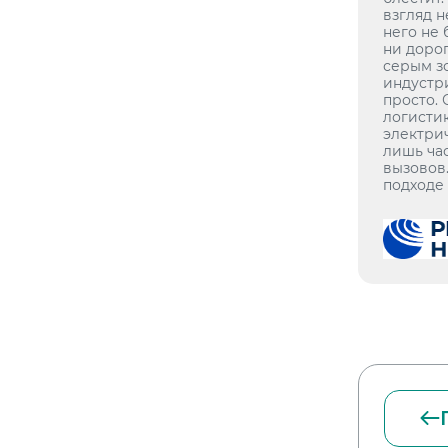
взгляд 
него не
ни дорог
серым з
индустри
просто. 
логистик
электри
лишь ча
вызовов
подходе