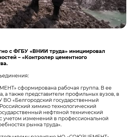
но с ФГБУ «ВНИИ труда» инициировал
ностей
–
«Контролер цементного
ва.
бъединения:
МЕНТ» сформирована рабочая группа. В ее
, а также представители профильных вузов, в
ОУ ВО «Белгородский государственный
 «Российский химико технологический
государственный нефтяной технический
 с учетом изменений в профессиональной
ребностях рынка труда».
 устойчивому развитию НО «СОЮЗЦЕМЕНТ»,