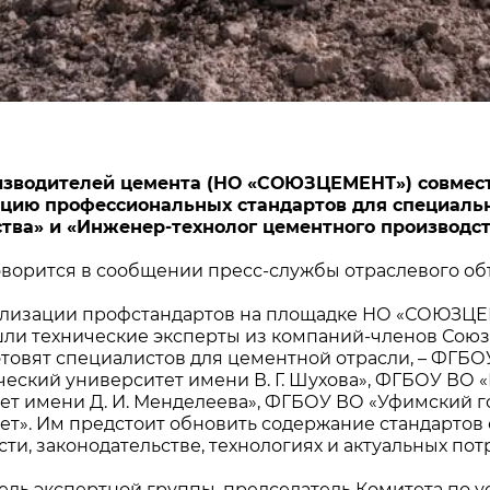
изводителей цемента (НО «СОЮЗЦЕМЕНТ») совмест
ацию профессиональных стандартов для специаль
тва» и «Инженер-технолог цементного производст
оворится в сообщении пресс-службы отраслевого о
ализации профстандартов на площадке НО «СОЮЗЦЕ
шли технические эксперты из компаний-членов Союза
отовят специалистов для цементной отрасли, – ФГБ
ческий университет имени В. Г. Шухова», ФГБОУ ВО
ет имени Д. И. Менделеева», ФГБОУ ВО «Уфимский 
ет». Им предстоит обновить содержание стандартов
ти, законодательстве, технологиях и актуальных пот
ель экспертной группы, председатель Комитета по