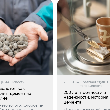
5
|
РИА Новости
21.10.2024
|
Братская студия
телевидения
золото»: как
200 лет прочности и
одят цемент на
надежности: история
ине
цемента
 это золото, которое не
21 октября – важный день
. Он серый и на первый