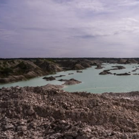
е Холдинга
вов