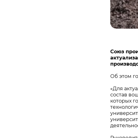
Союз про
актуализ
производс
Об этом г
«Для акту
состав во
которых г
технологи
университ
университ
деятельнос
Руководит