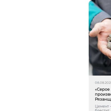
08.08.202
«Серое 
произв
Рязанщ
Цемент –
блестит