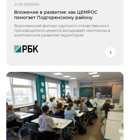
Центры дистрибуции
21.08.2025
|
РБК
Реализация ТМЦ и непрофильных активов
Не только цемент
Вложение в развитие: как ЦЕМРОС
Политика в области закупок
Люди ЦЕМРОСа
помогает Подгоренскому району
В помощь поставщику
Технологии и тренды
Воронежский филиал крупного отечественного
производителя цемента вкладывает миллионы в
Издание для клиентов
комплексное развитие территорий.
Аналитика цементной отрасли
Медиабанк
Пресса о нас
Контакты
Контакты
Контакты для СМИ
Служба доверия