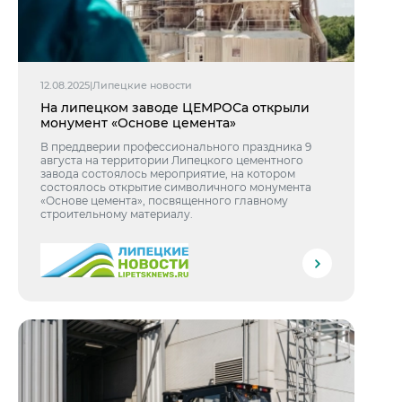
12.08.2025
|
Липецкие новости
На липецком заводе ЦЕМРОСа открыли
монумент «Основе цемента»
В преддверии профессионального праздника 9
августа на территории Липецкого цементного
завода состоялось мероприятие, на котором
состоялось открытие символичного монумента
«Основе цемента», посвященного главному
строительному материалу.