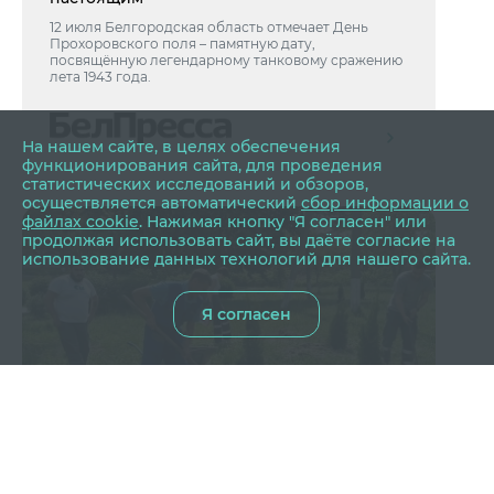
12 июля Белгородская область отмечает День
Прохоровского поля – памятную дату,
посвящённую легендарному танковому сражению
лета 1943 года.
На нашем сайте, в целях обеспечения
функционирования сайта, для проведения
статистических исследований и обзоров,
осуществляется автоматический
сбор информации о
файлах cookie
. Нажимая кнопку "Я согласен" или
продолжая использовать сайт, вы даёте согласие на
использование данных технологий для нашего сайта.
Я согласен