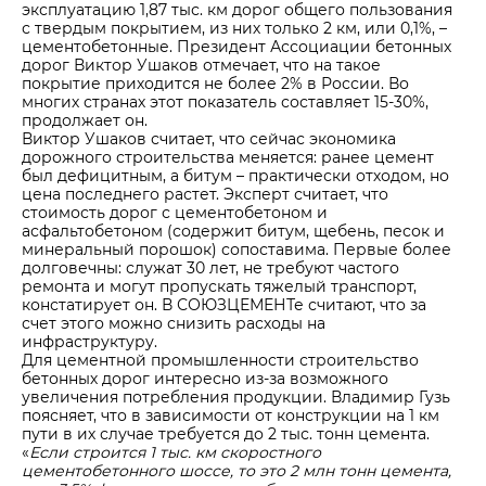
эксплуатацию 1,87 тыс. км дорог общего пользования
с твердым покрытием, из них только 2 км, или 0,1%, –
цементобетонные. Президент Ассоциации бетонных
дорог Виктор Ушаков отмечает, что на такое
покрытие приходится не более 2% в России. Во
многих странах этот показатель составляет 15-30%,
продолжает он.
Виктор Ушаков считает, что сейчас экономика
дорожного строительства меняется: ранее цемент
был дефицитным, а битум – практически отходом, но
цена последнего растет. Эксперт считает, что
стоимость дорог с цементобетоном и
асфальтобетоном (содержит битум, щебень, песок и
минеральный порошок) сопоставима. Первые более
долговечны: служат 30 лет, не требуют частого
ремонта и могут пропускать тяжелый транспорт,
констатирует он. В СОЮЗЦЕМЕНТе считают, что за
счет этого можно снизить расходы на
инфраструктуру.
Для цементной промышленности строительство
бетонных дорог интересно из-за возможного
увеличения потребления продукции. Владимир Гузь
поясняет, что в зависимости от конструкции на 1 км
пути в их случае требуется до 2 тыс. тонн цемента.
«
Если строится 1 тыс. км скоростного
цементобетонного шоссе, то это 2 млн тонн цемента,