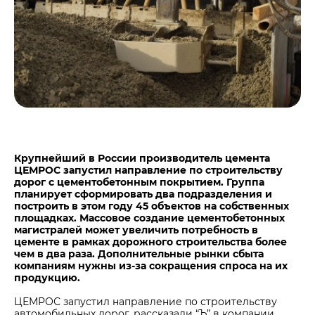
Центры дистрибуции
Реализация ТМЦ и непрофильных активов
Не только цемент
Политика в области закупок
Люди ЦЕМРОСа
В помощь поставщику
Технологии и тренды
Издание для клиентов
Аналитика цементной отрасли
Медиабанк
Пресса о нас
Крупнейший в России производитель цемента
Контакты
ЦЕМРОС запустил направление по строительству
дорог с цементобетонным покрытием. Группа
Контакты
планирует сформировать два подразделения и
построить в этом году 45 объектов на собственных
Контакты для СМИ
площадках. Массовое создание цементобетонных
магистралей может увеличить потребность в
Служба доверия
цементе в рамках дорожного строительства более
чем в два раза. Дополнительные рынки сбыта
компаниям нужны из-за сокращения спроса на их
продукцию.
ЦЕМРОС запустил направление по строительству
автомобильных дорог, рассказали “Ъ” в компании.