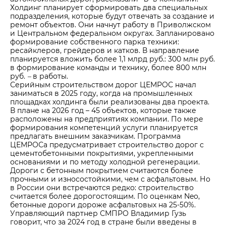
Холдинг планирует сформировать два специальных
подразделения, которые будут отвечать за создание и
ремонт объектов. Они начнут работу в Приволжском
и Центральном федеральном округах. Запланировано
формирование собственного парка техники:
ресайклеров, грейдеров и катков. В направление
планируется вложить более 1,1 млрд руб.: 300 млн руб.
в формирование команды и технику, более 800 млн
руб.
–
в работы.
Серийным строительством дорог ЦЕМРОС начал
заниматься в 2025 году, когда на промышленных
площадках холдинга были реализованы два проекта.
В плане на 2026 год – 45 объектов, которые также
расположены на предприятиях компании. По мере
формирования компетенций услуги планируется
предлагать внешним заказчикам. Программа
ЦЕМРОСа предусматривает строительство дорог с
цементобетонными покрытиями, укрепленными
основаниями и по методу холодной регенерации.
Дороги с бетонным покрытием считаются более
прочными и износостойкими, чем с асфальтовым. Но
в России они встречаются редко: строительство
считается более дорогостоящим. По оценкам Neo,
бетонные дороги дороже асфальтовых на 25-50%.
Управляющий партнер СМПРО Владимир Гузь
говорит, что за 2024 год в стране были введены в