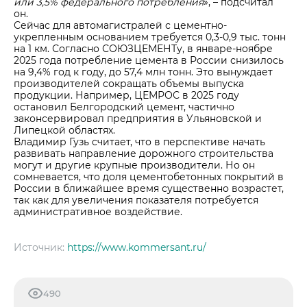
или 3,5% федерального потребления
», – подсчитал
он.
Сейчас для автомагистралей с цементно-
укрепленным основанием требуется 0,3-0,9 тыс. тонн
на 1 км. Согласно СОЮЗЦЕМЕНТу, в январе-ноябре
2025 года потребление цемента в России снизилось
на 9,4% год к году, до 57,4 млн тонн. Это вынуждает
производителей сокращать объемы выпуска
продукции. Например, ЦЕМРОС в 2025 году
остановил Белгородский цемент, частично
законсервировал предприятия в Ульяновской и
Липецкой областях.
Владимир Гузь считает, что в перспективе начать
развивать направление дорожного строительства
могут и другие крупные производители. Но он
сомневается, что доля цементобетонных покрытий в
России в ближайшее время существенно возрастет,
так как для увеличения показателя потребуется
административное воздействие.
Источник:
https://www.kommersant.ru/
490