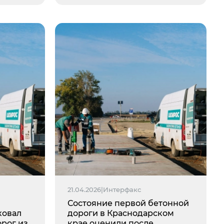
21.04.2026
|
Интерфакс
Состояние первой бетонной
ковал
дороги в Краснодарском
орог из
крае оценили после