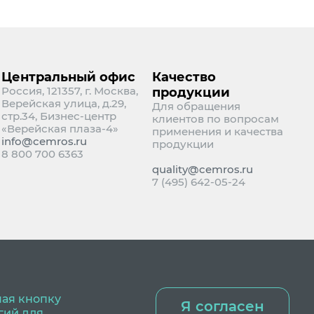
Центральный офис
Качество
Россия, 121357, г. Москва,
продукции
Верейская улица, д.29,
Для обращения
стр.34, Бизнес-центр
клиентов по вопросам
«Верейская плаза-4»
применения и качества
info@cemros.ru
продукции
8 800 700 6363
quality@cemros.ru
7 (495) 642-05-24
мая кнопку
Я согласен
гий для