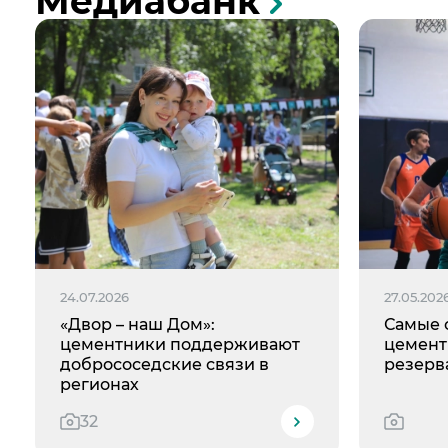
Медиабанк
24.07.2026
27.05.202
«Двор – наш Дом»:
Самые 
цементники поддерживают
цемент
добрососедские связи в
резерв
регионах
32