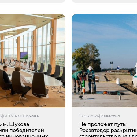
6
|
БГТУ им. Шухова
13.05.2026
|
Известия
 им. Шухова
Не проложат путь:
или победителей
Росавтодор раскрити
са инновационных
строительство в РФ д