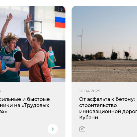
6
10.04.2025
сильные и быстрые
От асфальта к бетону:
ники на «Трудовых
строительство
ах»
инновационной дорог
Кубани