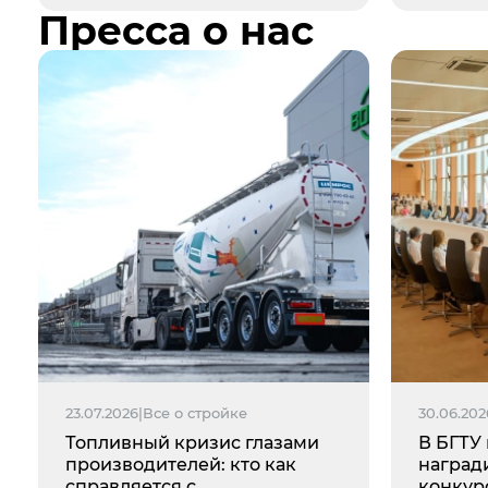
Пресса о нас
23.07.2026
|
Все о стройке
30.06.202
Топливный кризис глазами
В БГТУ
производителей: кто как
наград
справляется с
конкур