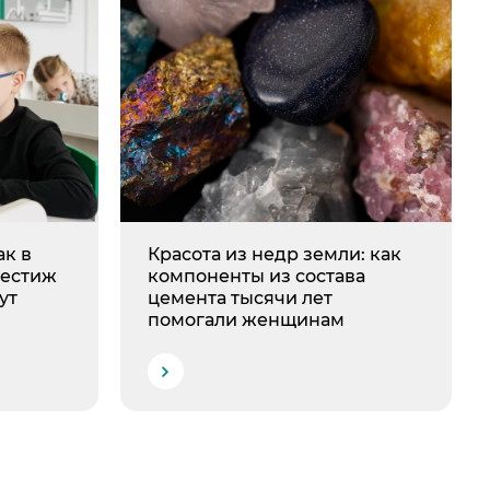
ак в
Красота из недр земли: как
рестиж
компоненты из состава
ут
цемента тысячи лет
помогали женщинам