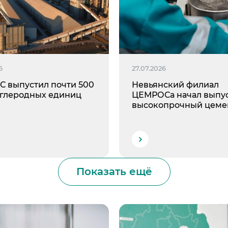
е Холдинга
вов
6
27.07.2026
 выпустил почти 500
Невьянский филиал
углеродных единиц
ЦЕМРОСа начал выпу
высокопрочный цеме
Показать ещё