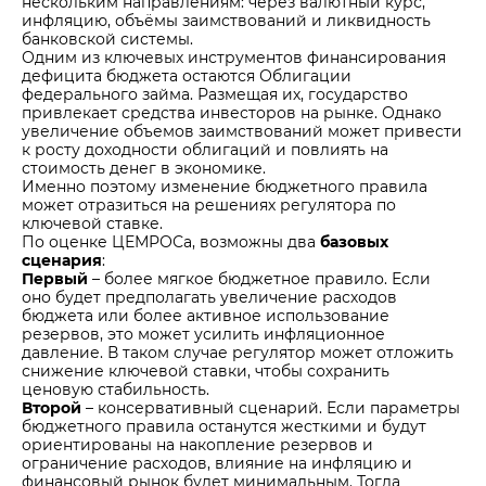
нескольким направлениям: через валютный курс,
инфляцию, объёмы заимствований и ликвидность
банковской системы.
Одним из ключевых инструментов финансирования
дефицита бюджета остаются Облигации
федерального займа. Размещая их, государство
привлекает средства инвесторов на рынке. Однако
увеличение объемов заимствований может привести
к росту доходности облигаций и повлиять на
стоимость денег в экономике.
Именно поэтому изменение бюджетного правила
может отразиться на решениях регулятора по
ключевой ставке.
По оценке ЦЕМРОСа, возможны два
базовых
сценария
:
Первый
– более мягкое бюджетное правило. Если
оно будет предполагать увеличение расходов
бюджета или более активное использование
резервов, это может усилить инфляционное
давление. В таком случае регулятор может отложить
снижение ключевой ставки, чтобы сохранить
ценовую стабильность.
Второй
– консервативный сценарий. Если параметры
бюджетного правила останутся жесткими и будут
ориентированы на накопление резервов и
ограничение расходов, влияние на инфляцию и
финансовый рынок будет минимальным. Тогда