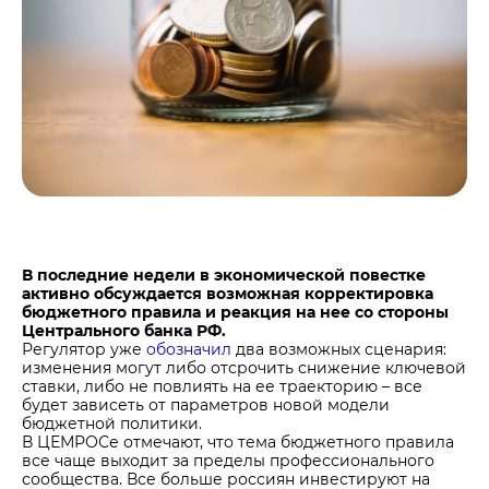
Центры дистрибуции
Реализация ТМЦ и непрофильных активов
Не только цемент
Политика в области закупок
Люди ЦЕМРОСа
В помощь поставщику
Технологии и тренды
Издание для клиентов
Аналитика цементной отрасли
Медиабанк
Пресса о нас
Контакты
В последние недели в экономической повестке
Контакты
активно обсуждается возможная корректировка
бюджетного правила и реакция на нее со стороны
Контакты для СМИ
Центрального банка РФ.
Регулятор уже
обозначил
два возможных сценария:
Служба доверия
изменения могут либо отсрочить снижение ключевой
ставки, либо не повлиять на ее траекторию – все
будет зависеть от параметров новой модели
бюджетной политики.
В ЦЕМРОСе отмечают, что тема бюджетного правила
все чаще выходит за пределы профессионального
сообщества. Все больше россиян инвестируют на