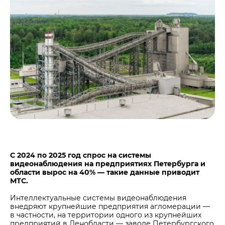
Центры дистрибуции
Реализация ТМЦ и непрофильных активов
Не только цемент
Политика в области закупок
Люди ЦЕМРОСа
В помощь поставщику
Технологии и тренды
Издание для клиентов
Аналитика цементной отрасли
Медиабанк
Пресса о нас
Контакты
Контакты
Контакты для СМИ
С 2024 по 2025 год спрос на системы
видеонаблюдения на предприятиях Петербурга и
Служба доверия
области вырос на 40% — такие данные приводит
МТС.
Интеллектуальные системы видеонаблюдения
внедряют крупнейшие предприятия агломерации —
в частности, на территории одного из крупнейших
предприятий в Ленобласти — заводе Петербургского