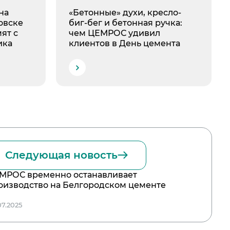
на
«Бетонные» духи, кресло-
овске
биг-бег и бетонная ручка:
ят с
чем ЦЕМРОС удивил
ика
клиентов в День цемента
Следующая новость
МРОС временно останавливает
оизводство на Белгородском цементе
07.2025