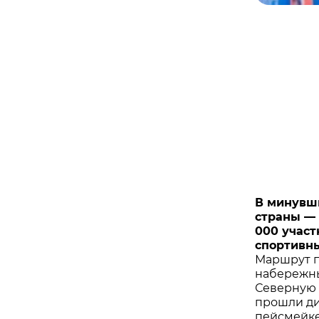
В минувш
страны — 
000 участ
спортивн
Маршрут п
набережны
Северную 
прошли ди
пейсмейке