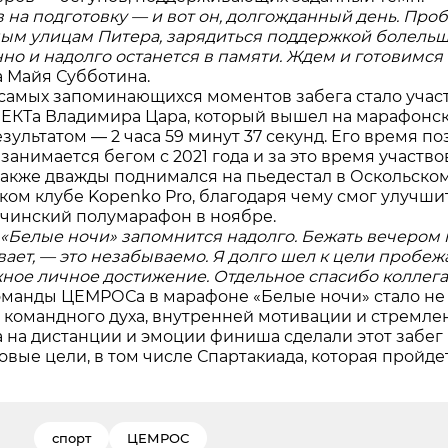
в на подготовку — и вот он, долгожданный день. Про
ым улицам Питера, зарядиться поддержкой болельщ
нно и надолго останется в памяти. Ждем и готовимся
а Майя Субботина.
самых запоминающихся моментов забега стало учас
КТа Владимира Цара, который вышел на марафонс
ультатом — 2 часа 59 минут 37 секунд. Его время по
занимается бегом с 2021 года и за это время участв
а также дважды поднимался на пьедестал в Оскольско
ком клубе Kopenko Pro, благодаря чему смог улучшит
тчинский полумарафон в ноябре.
«Белые ночи» запомнится надолго. Бежать вечером по
ает, — это незабываемо. Я долго шел к цели пробеж
ажное личное достижение. Отдельное спасибо коллег
оманды ЦЕМРОСа в марафоне «Белые ночи» стало не
командного духа, внутренней мотивации и стремле
 на дистанции и эмоции финиша сделали этот забе
овые цели, в том числе Спартакиада, которая пройде
спорт
ЦЕМРОС