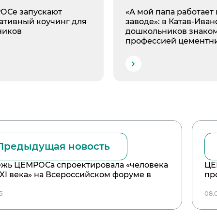
ОСе запускают
«А мой папа работает 
ативный коучинг для
заводе»: в Катав-Иван
ников
дошкольников знаком
профессией цементн
Предыдущая новость
жь ЦЕМРОСа спроектировала «человека
ЦЕ
XXI века» на Всероссийском форуме в
пр
5
08.