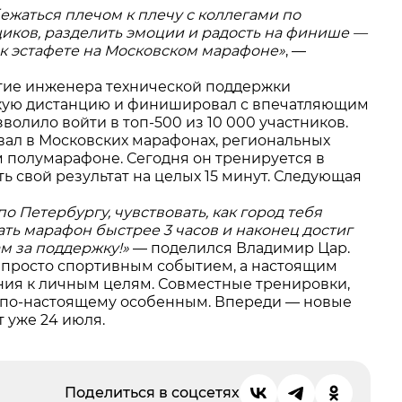
бежаться плечом к плечу с коллегами по
иков, разделить эмоции и радость на финише —
 к эстафете на Московском марафоне»
, —
тие инженера технической поддержки
кую дистанцию и финишировал с впечатляющим
зволило войти в топ-500 из 10 000 участников.
овал в Московских марафонах, региональных
м полумарафоне. Сегодня он тренируется в
ь свой результат на целых 15 минут. Следующая
 Петербургу, чувствовать, как город тебя
ать марафон быстрее 3 часов и наконец достиг
ам за поддержку!»
— поделился Владимир Цар.
 просто спортивным событием, а настоящим
ния к личным целям. Совместные тренировки,
г по-настоящему особенным. Впереди — новые
т уже 24 июля.
Поделиться в соцсетях