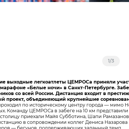
1
/
3
ие выходные легкоатлеты ЦЕМРОСа приняли участ
марафоне «Белые ночи» в Санкт-Петербурге. Забег
ников со всей России. Дистанция входит в прес
ый проект, объединяющий крупнейшие соревнован
роходил по историческому центру города — мимо Н
х. Команду ЦЕМРОСа в забеге на 10 км представили
столицу приехали Майя Субботина, Шапи Рамазанов 
станцию в сопровождении коллег Дениса Назарова и
ров — бегунов, поддерживающих заданный темп.