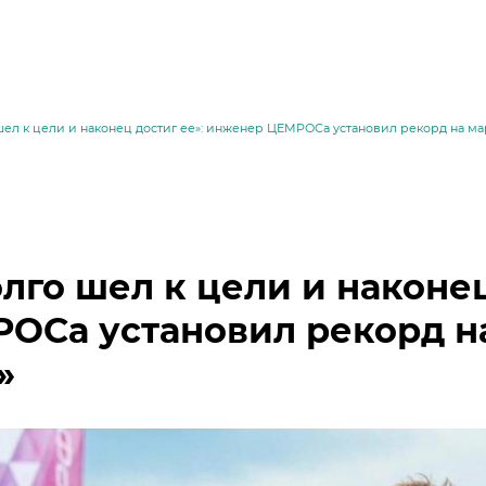
шел к цели и наконец достиг ее»: инженер ЦЕМРОСа установил рекорд на м
олго шел к цели и наконе
ОСа установил рекорд н
»
месей