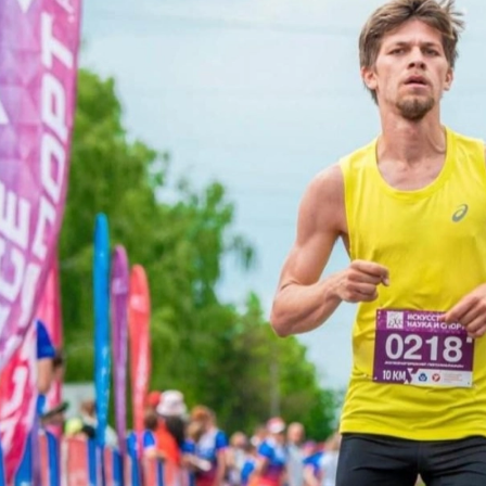
е Холдинга
вов