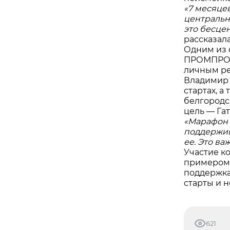
«7 месяце
центральн
это бесце
рассказал
Одним из 
ПРОМПРОЕ
личным рез
Владимир 
стартах, 
белгородс
цель — Га
«Марафон 
поддержив
ее. Это в
Участие к
примером 
поддержка
старты и н
621