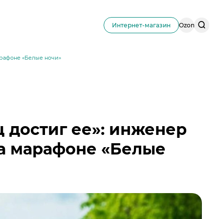
Поис
Интернет-магазин
Ozon
по
сайту
арафоне «Белые ночи»
ц достиг ее»: инженер
а марафоне «Белые