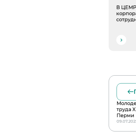
В ЦЕМР
корпор
сотруд
Молоде
труда 
Перми
09.07.202