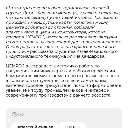
«
За эти три недели я очень привязалась к своей
группе. Дети – большие молодцы, я даже не ожидала,
что занятия вызовут у них такой интерес. Мы вместе
проходили маршрутные карты, помогали мешку
цемента добраться до стройки, собирали
электрические цепи из конструктора, который
подарил ЦЕМРОС, несколько раз заливали фигурки
из «цемента», а на следующий день раскрашивали их.
Очень рада стать частью такого яркого и полезного
проекта
», – рассказала студентка Катав-Ивановского
индустриального техникума Алина Хайдарова.
ЦЕМРОС выстраивает системную работу по
популяризации инженерных и рабочих профессий.
Компания знакомит с цементной отраслью не только
школьников и студентов, но ещё и самых юных
жителей городов присутствия, помогая формировать
уважение к труду промышленников и интерес к
современному производству с раннего возраста.
136
Катавский филиал
ЦЕМРОС