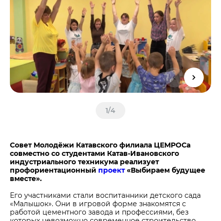
Центры дистрибуции
Реализация ТМЦ и непрофильных активов
Не только цемент
Политика в области закупок
Люди ЦЕМРОСа
В помощь поставщику
Технологии и тренды
Издание для клиентов
Аналитика цементной отрасли
Медиабанк
Пресса о нас
1
/
4
Контакты
Контакты
Совет Молодёжи Катавского филиала ЦЕМРОСа
Контакты для СМИ
совместно со студентами Катав-Ивановского
индустриального техникума реализует
Служба доверия
профориентационный
проект
«Выбираем будущее
вместе».
Его участниками стали воспитанники детского сада
«Малышок». Они в игровой форме знакомятся с
работой цементного завода и профессиями, без
которых невозможно современное строительство.