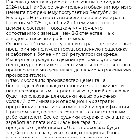
Россию цемента вырос с аналогичным периодом
2024 года. Наиболее значительный объем импортного
цемента по-прежнему поступает из Республики
Беларусь. На четверть выросли поставки из Ирана.
По итогам 2025 года общий объем импортного
цемента составит порядка 4 млн тонн, что
сопоставимо с замещением 2-3 отечественных
заводов с тысячами рабочих мест.
Основные объемы поступают из стран, где цементные
предприятия получают государственную поддержку
и работают в более мягкой регуляторной среде.
Импортная продукция демпингует рынок, снижая
цены до уровня ниже себестоимости отечественного
производства, что усиливает давление на российских
производителей.
В таких условиях производство цемента на
белгородской площадке становится экономически
нецелесообразным. Период вынужденной остановки
будет использован для оценки новых рыночных
условий, оптимизации операционных затрат и
проработки сценариев возможной диверсификации.
При этом завод остается социально ответственным
работодателем. Все сотрудники сохраняются в штате,
заработная плата и социальные гарантии
продолжают действовать. Часть персонала будет
задействована на других заводах холдинга. Ранее
запланированные инвестиции в развитие и