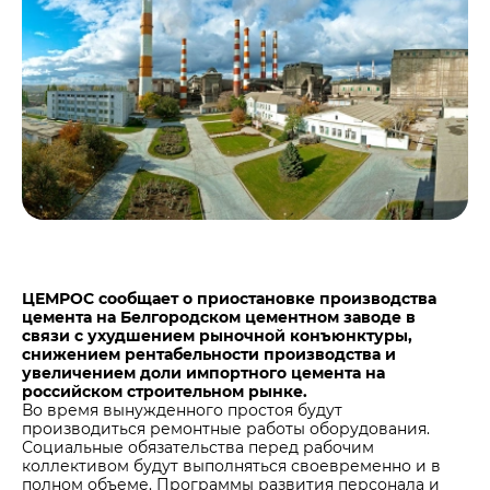
Центры дистрибуции
Реализация ТМЦ и непрофильных активов
Не только цемент
Политика в области закупок
Люди ЦЕМРОСа
В помощь поставщику
Технологии и тренды
Издание для клиентов
Аналитика цементной отрасли
Медиабанк
Пресса о нас
Контакты
Контакты
ЦЕМРОС сообщает о приостановке производства
цемента на Белгородском цементном заводе в
Контакты для СМИ
связи с ухудшением рыночной конъюнктуры,
снижением рентабельности производства и
Служба доверия
увеличением доли импортного цемента на
российском строительном рынке.
Во время вынужденного простоя будут
производиться ремонтные работы оборудования.
Социальные обязательства перед рабочим
коллективом будут выполняться своевременно и в
полном объеме. Программы развития персонала и