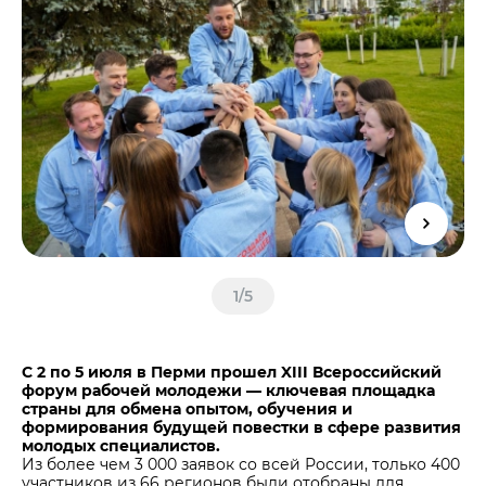
Центры дистрибуции
Реализация ТМЦ и непрофильных активов
Не только цемент
Политика в области закупок
Люди ЦЕМРОСа
В помощь поставщику
Технологии и тренды
Издание для клиентов
Аналитика цементной отрасли
Медиабанк
Пресса о нас
Контакты
Контакты
1
/
5
Контакты для СМИ
Служба доверия
С 2 по 5 июля в Перми прошел XIII Всероссийский
форум рабочей молодежи — ключевая площадка
страны для обмена опытом, обучения и
формирования будущей повестки в сфере развития
молодых специалистов.
Из более чем 3 000 заявок со всей России, только 400
участников из 66 регионов были отобраны для