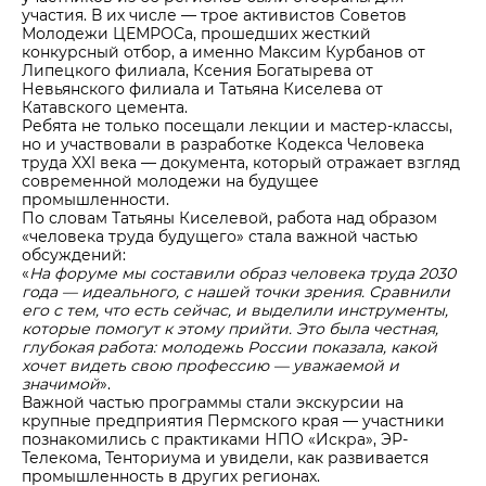
участия. В их числе — трое активистов Советов
Молодежи ЦЕМРОСа, прошедших жесткий
конкурсный отбор, а именно Максим Курбанов от
Липецкого филиала, Ксения Богатырева от
Невьянского филиала и Татьяна Киселева от
Катавского цемента.
Ребята не только посещали лекции и мастер-классы,
но и участвовали в разработке Кодекса Человека
труда XXI века — документа, который отражает взгляд
современной молодежи на будущее
промышленности.
По словам Татьяны Киселевой, работа над образом
«человека труда будущего» стала важной частью
обсуждений:
«
На форуме мы составили образ человека труда 2030
года — идеального, с нашей точки зрения. Сравнили
его с тем, что есть сейчас, и выделили инструменты,
которые помогут к этому прийти. Это была честная,
глубокая работа: молодежь России показала, какой
хочет видеть свою профессию — уважаемой и
значимой
».
Важной частью программы стали экскурсии на
крупные предприятия Пермского края — участники
познакомились с практиками НПО «Искра», ЭР-
Телекома, Тенториума и увидели, как развивается
промышленность в других регионах.