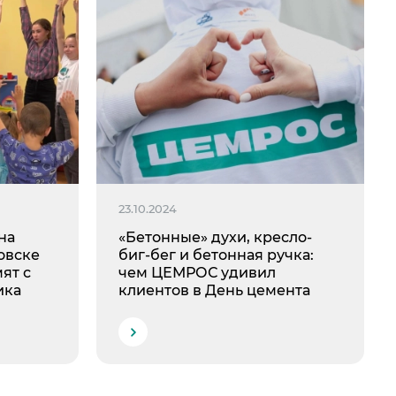
23.10.2024
на
«Бетонные» духи, кресло-
овске
биг-бег и бетонная ручка:
ят с
чем ЦЕМРОС удивил
ика
клиентов в День цемента