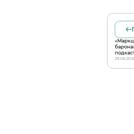
«Маркш
барона
подкас
29.06.202