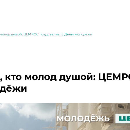
о молод душой: ЦЕМРОС поздравляет с Днём молодёжи
, кто молод душой: ЦЕМР
одёжи
месей