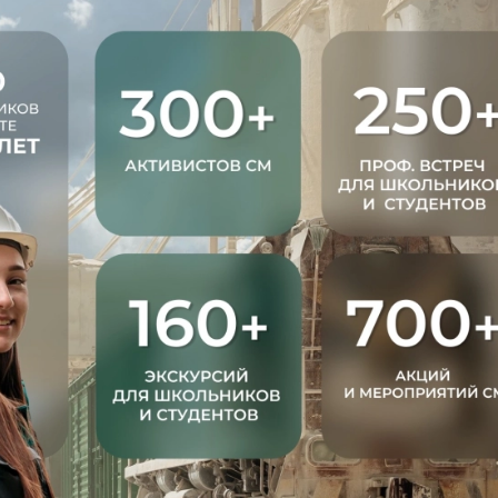
е Холдинга
вов