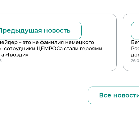
Предыдущая новость
ейдер – это не фамилия немецкого
Бе
»: сотрудники ЦЕМРОСа стали героями
Ро
та «Гвозди»
до
6
26.
Все новост