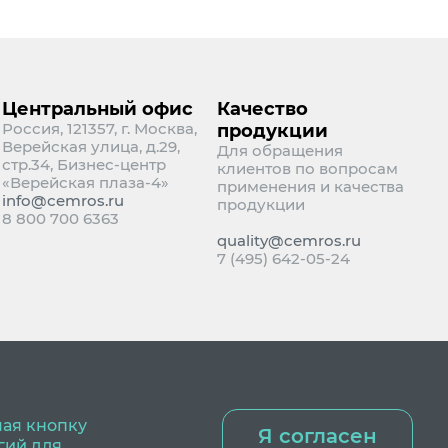
Центральный офис
Качество
Россия, 121357, г. Москва,
продукции
Верейская улица, д.29,
Для обращения
стр.34, Бизнес-центр
клиентов по вопросам
«Верейская плаза-4»
применения и качества
info@cemros.ru
продукции
8 800 700 6363
quality@cemros.ru
7 (495) 642-05-24
мая кнопку
Я согласен
гий для