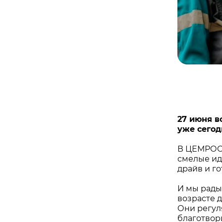
27 июня в
уже сегод
В ЦЕМРОСе
смелые ид
драйв и го
И мы рады
возрасте 
Они регул
благотвор