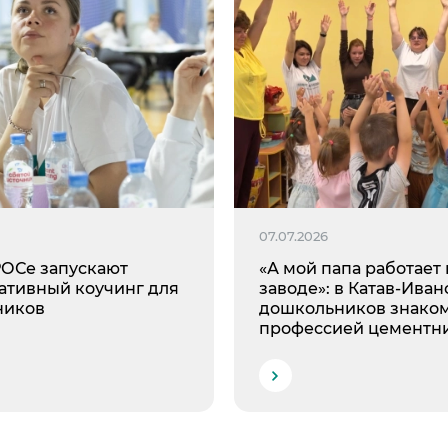
6
07.07.2026
ОСе запускают
«А мой папа работает 
ативный коучинг для
заводе»: в Катав-Иван
ников
дошкольников знаком
профессией цементн