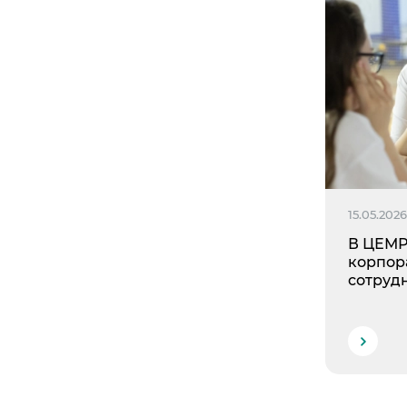
15.05.202
В ЦЕМР
корпор
сотруд