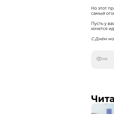
Но этот пр
самый ого
Пусть у ва
хочется ид
С Днём мо
168
Чита