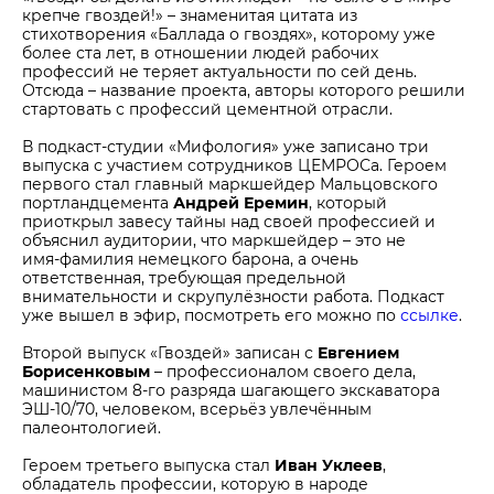
крепче гвоздей!» – знаменитая цитата из
стихотворения «Баллада о гвоздях», которому уже
более ста лет, в отношении людей рабочих
профессий не теряет актуальности по сей день.
Отсюда – название проекта, авторы которого решили
стартовать с профессий цементной отрасли.
В подкаст‑студии «Мифология» уже записано три
выпуска с участием сотрудников ЦЕМРОСа. Героем
первого стал главный маркшейдер Мальцовского
портландцемента
Андрей Еремин
, который
приоткрыл завесу тайны над своей профессией и
объяснил аудитории, что маркшейдер – это не
имя‑фамилия немецкого барона, а очень
ответственная, требующая предельной
внимательности и скрупулёзности работа. Подкаст
уже вышел в эфир, посмотреть его можно по
ссылке
.
Второй выпуск «Гвоздей» записан с
Евгением
Борисенковым
– профессионалом своего дела,
машинистом 8‑го разряда шагающего экскаватора
ЭШ‑10/70, человеком, всерьёз увлечённым
палеонтологией.
Героем третьего выпуска стал
Иван Уклеев
,
обладатель профессии, которую в народе