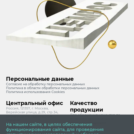
Персональные данные
Согласие на обработку персональных данных
Политика в области обработки персональных данных
Политика использования Cookies
Центральный офис
Качество
Россия, 121357, г. Москва,
продукции
Верейская улица, д.29, стр.34,
Для обращения клиентов по
Бизнес-центр «Верейская
вопросам применения и
плаза-4»
качества продукции
На нашем сайте, в целях обеспечения
info@cemros.ru
8 800 700 6363
функционирования сайта, для проведения
quality@cemros.ru