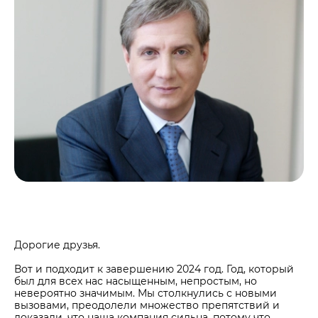
Центры дистрибуции
Реализация ТМЦ и непрофильных активов
Не только цемент
Политика в области закупок
Люди ЦЕМРОСа
В помощь поставщику
Технологии и тренды
Издание для клиентов
Аналитика цементной отрасли
Медиабанк
Пресса о нас
Контакты
Контакты
Контакты для СМИ
Служба доверия
Дорогие друзья.
Вот и подходит к завершению 2024 год. Год, который
был для всех нас насыщенным, непростым, но
невероятно значимым. Мы столкнулись с новыми
вызовами, преодолели множество препятствий и
доказали, что наша компания сильна, потому что