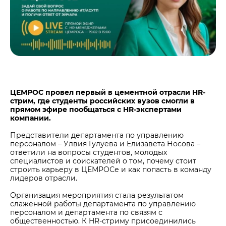
Центры дистрибуции
Реализация ТМЦ и непрофильных активов
Не только цемент
Политика в области закупок
Люди ЦЕМРОСа
В помощь поставщику
Технологии и тренды
Издание для клиентов
Аналитика цементной отрасли
Медиабанк
ЦЕМРОС провел первый в цементной отрасли HR-
стрим, где студенты российских вузов смогли в
Пресса о нас
прямом эфире пообщаться с HR-экспертами
компании.
Контакты
Контакты
Представители департамента по управлению
персоналом – Улвия Гулуева и Елизавета Носова –
Контакты для СМИ
ответили на вопросы студентов, молодых
специалистов и соискателей о том, почему стоит
Служба доверия
строить карьеру в ЦЕМРОСе и как попасть в команду
лидеров отрасли.
Организация мероприятия стала результатом
слаженной работы департамента по управлению
персоналом и департамента по связям с
общественностью. К HR-стриму присоединились