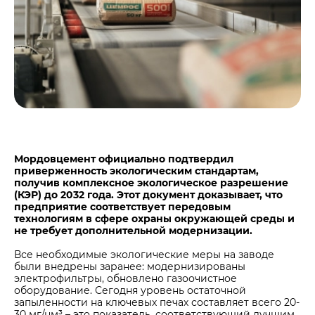
Центры дистрибуции
Реализация ТМЦ и непрофильных активов
Не только цемент
Политика в области закупок
Люди ЦЕМРОСа
В помощь поставщику
Технологии и тренды
Издание для клиентов
Аналитика цементной отрасли
Медиабанк
Пресса о нас
Мордовцемент официально подтвердил
Контакты
приверженность экологическим стандартам,
получив комплексное экологическое разрешение
Контакты
(КЭР) до 2032 года. Этот документ доказывает, что
предприятие соответствует передовым
Контакты для СМИ
технологиям в сфере охраны окружающей среды и
не требует дополнительной модернизации.
Служба доверия
Все необходимые экологические меры на заводе
были внедрены заранее: модернизированы
электрофильтры, обновлено газоочистное
оборудование. Сегодня уровень остаточной
запыленности на ключевых печах составляет всего 20-
30 мг/нм³ – это показатель, соответствующий лучшим