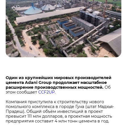
Центры дистрибуции
Реализация ТМЦ и непрофильных активов
Не только цемент
Политика в области закупок
Люди ЦЕМРОСа
В помощь поставщику
Технологии и тренды
Издание для клиентов
Аналитика цементной отрасли
Медиабанк
Пресса о нас
Контакты
Контакты
Один из крупнейших мировых производителей
цемента Adani Group продолжает масштабное
Контакты для СМИ
расширение производственных мощностей.
Об
этом сообщает
CCF2UP
.
Служба доверия
Компания приступила к строительству нового
помольного комплекса в городе Гуна (штат Мадхья-
Прадеш). Общий объём инвестиций в проект
превысит 111 млн долларов, а проектная мощность
предприятия составит 4 млн тонн цемента в год.