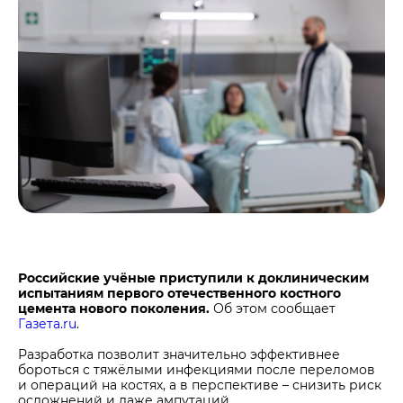
Центры дистрибуции
Реализация ТМЦ и непрофильных активов
Не только цемент
Политика в области закупок
Люди ЦЕМРОСа
В помощь поставщику
Технологии и тренды
Издание для клиентов
Аналитика цементной отрасли
Медиабанк
Пресса о нас
Контакты
Контакты
Контакты для СМИ
Российские учёные приступили к доклиническим
испытаниям первого отечественного костного
Служба доверия
цемента нового поколения.
Об этом сообщает
Газета.ru
.
Разработка позволит значительно эффективнее
бороться с тяжёлыми инфекциями после переломов
и операций на костях, а в перспективе – снизить риск
осложнений и даже ампутаций.