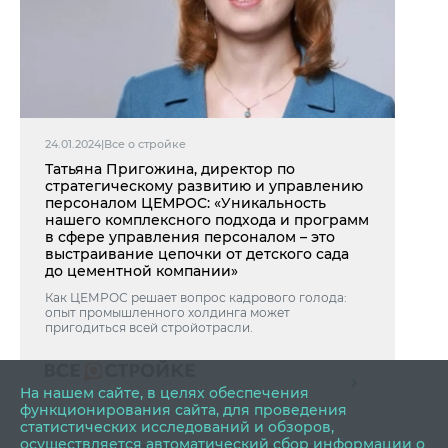
24.01.2024
|
Все о стройке
Татьяна Пригожина, директор по
стратегическому развитию и управлению
персоналом ЦЕМРОС: «Уникальность
нашего комплексного подхода и программ
в сфере управления персоналом – это
выстраивание цепочки от детского сада
до цементной компании»
Как ЦЕМРОС решает вопрос кадрового голода:
опыт промышленного холдинга может
пригодиться всей стройотрасли.
На нашем сайте, в целях обеспечения
функционирования сайта, для проведения
статистических исследований и обзоров,
осуществляется автоматический
сбор информации о