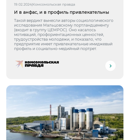
Центры дистрибуции
19.02.2024
|
Комсомольская правда
Реализация ТМЦ и непрофильных активов
Не только цемент
И в анфас, и в профиль привлекательны
Политика в области закупок
Люди ЦЕМРОСа
Такой вердикт вынесли авторы социологического
В помощь поставщику
Технологии и тренды
исследования Мальцовскому портландцементу
(входит в группу ЦЕМРОС). Оно касалось
мотиваций, профориентационных ценностей,
Издание для клиентов
трудоустройства молодежи, и показало, что
предприятие имеет привлекательные имиджевый
Аналитика цементной отрасли
профиль и социально-медийный портрет.
Медиабанк
Пресса о нас
Контакты
Контакты
Контакты для СМИ
Служба доверия