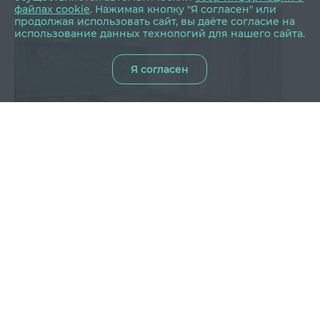
файлах cookie
. Нажимая кнопку "Я согласен" или
продолжая использовать сайт, вы даёте согласие на
использование данных технологий для нашего сайта.
Я согласен
23.01.2024
|
ОТВ
Новые знания: в школе открыли
обновлённый кабинет химии
«Химичить по-новому» теперь будут ребята из
посёлка Цементный. В школе открылся
обновленный класс химии. В кабинете теперь есть
все необходимое для опытов. Класс оборудовали
благодаря программе комплексного развития
территорий «Делаем мир лучше» компании
ЦЕМРОС.