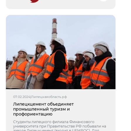
07.02.2024
|
Липецкаяобласть.рф
Липецкцемент объединяет
промышленный туризм и
профориентацию
Студенты липецкого филиала Финансового
университета при Правительстве РФ побывали на
заводе Липецкцемент (входит в ЦЕМРОС). Для