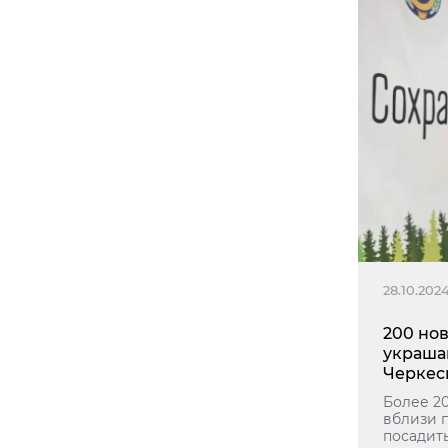
28.10.202
200 но
украша
Черке
Более 2
вблизи 
посадит