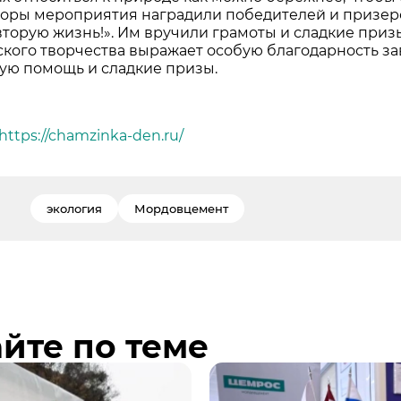
оры мероприятия наградили победителей и призер
 вторую жизнь!». Им вручили грамоты и сладкие приз
е Холдинга
ского творчества выражает особую благодарность з
ую помощь и сладкие призы.
вов
https://chamzinka-den.ru/
экология
Мордовцемент
йте по теме