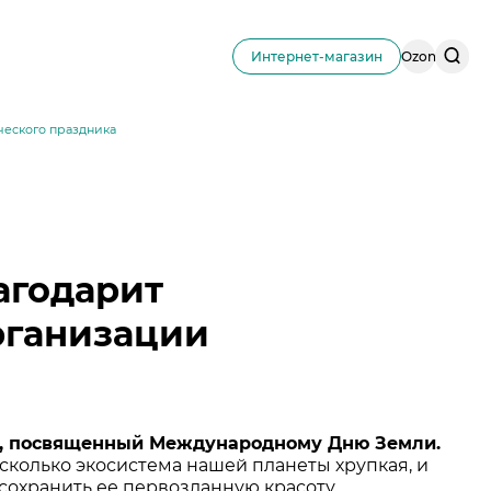
Поис
Интернет-магазин
Ozon
по
сайту
ческого праздника
агодарит
рганизации
ник, посвященный Международному Дню Земли.
сколько экосистема нашей планеты хрупкая, и
сохранить ее первозданную красоту.