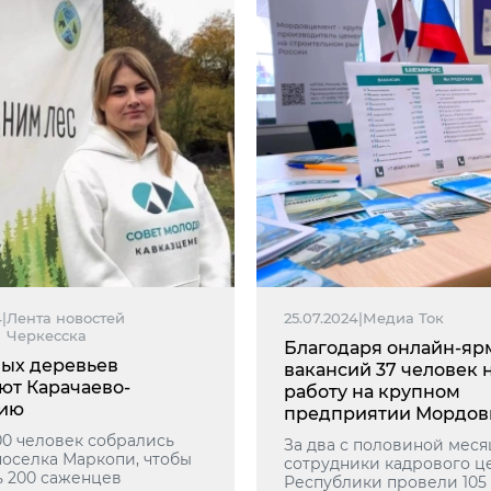
4
|
Лента новостей
25.07.2024
|
Медиа Ток
Черкесска
Благодаря онлайн-яр
вых деревьев
вакансий 37 человек
ют Карачаево-
работу на крупном
сию
предприятии Мордов
00 человек собрались
За два с половиной меся
поселка Маркопи, чтобы
сотрудники кадрового ц
ь 200 саженцев
Республики провели 105