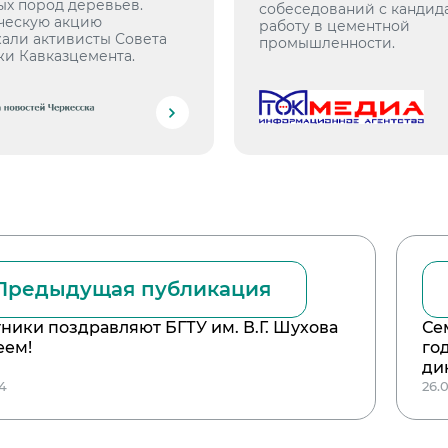
ых пород деревьев.
собеседований с кандид
ческую акцию
работу в цементной
али активисты Совета
промышленности.
и Кавказцемента.
Предыдущая публикация
ники поздравляют БГТУ им. В.Г. Шухова
Се
еем!
го
ди
24
26.