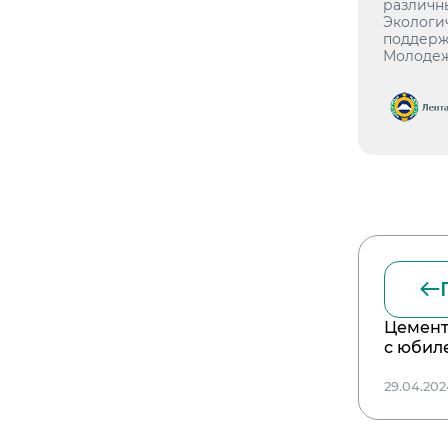
различн
Экологи
поддерж
Молодеж
Цемент
с юбил
29.04.20