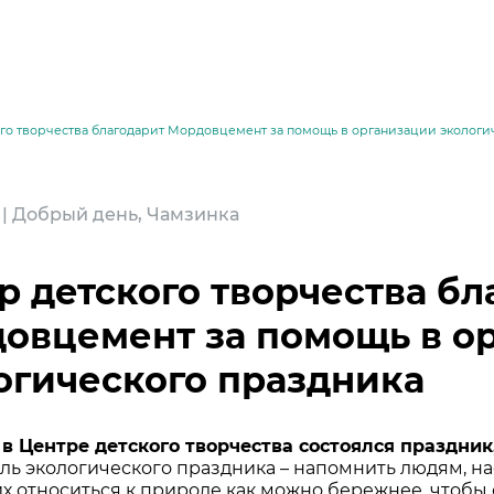
ого творчества благодарит Мордовцемент за помощь в организации экологи
4 | Добрый день, Чамзинка
р детского творчества бл
овцемент за помощь в о
огического праздника
месей
 в Центре детского творчества состоялся празд
ель экологического праздника – напомнить людям, на
их относиться к природе как можно бережнее, чтобы 