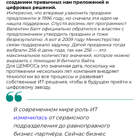
созданием привычных нам приложений и
Центры дистрибуции
Реализация ТМЦ и непрофильных активов
Не только цемент
цифровых решений.
Интересно, что впервые узаконить праздник
Политика в области закупок
Люди ЦЕМРОСа
предложили в 1996 году, но сначала эта идея не
нашла поддержки. Спустя восемь лет программист
В помощь поставщику
Технологии и тренды
Валентин Балт официально обратился к властям с
предложением утвердить праздник и тоже
Издание для клиентов
безрезультатно. А вот в 2009 году Министерство
связи поддержало задумку. Датой праздника тогда
Аналитика цементной отрасли
выбрали 256‑й день года, так как 256 — это
максимальное количество значений, которое можно
Медиабанк
выразить с помощью 8-битного байта.
Пресса о нас
Для ЦЕМРОСа это значимая дата, поскольку на
протяжении нескольких лет компания внедряет
Контакты
технологии во все процессы и развивает
собственные ИТ-решения, чтобы в будущем прийти к
Контакты
цифровому заводу.
Контакты для СМИ
Служба доверия
В современном мире роль ИТ
изменилась
от сервисного
подразделения до равноправного
бизнес-партнёра. Сейчас бизнес