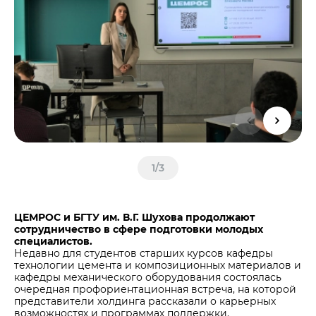
Центры дистрибуции
Реализация ТМЦ и непрофильных активов
Не только цемент
Политика в области закупок
Люди ЦЕМРОСа
В помощь поставщику
Технологии и тренды
Издание для клиентов
Аналитика цементной отрасли
Медиабанк
Пресса о нас
Контакты
1
/
3
Контакты
Контакты для СМИ
ЦЕМРОС и БГТУ им. В.Г. Шухова продолжают
сотрудничество в сфере подготовки молодых
Служба доверия
специалистов.
Недавно для студентов старших курсов кафедры
технологии цемента и композиционных материалов и
кафедры механического оборудования состоялась
очередная профориентационная встреча, на которой
представители холдинга рассказали о карьерных
возможностях и программах поддержки.