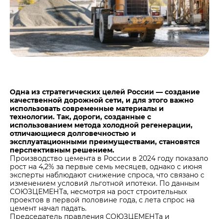
Центры дистрибуции
Реализация ТМЦ и непрофильных активов
Не только цемент
Политика в области закупок
Люди ЦЕМРОСа
В помощь поставщику
Технологии и тренды
Издание для клиентов
Аналитика цементной отрасли
Медиабанк
Одна из стратегических целей России — создание
качественной дорожной сети, и для этого важно
Пресса о нас
использовать современные материалы и
Контакты
технологии. Так, дороги, созданные с
использованием метода холодной регенерации,
Контакты
отличающиеся долговечностью и
эксплуатационными преимуществами, становятся
Контакты для СМИ
перспективным решением.
Производство цемента в России в 2024 году показало
Служба доверия
рост на 4,2% за первые семь месяцев, однако с июня
эксперты наблюдают снижение спроса, что связано с
изменением условий льготной ипотеки. По данным
СОЮЗЦЕМЕНТа, несмотря на рост строительных
проектов в первой половине года, с лета спрос на
цемент начал падать.
Председатель правления СОЮЗЦЕМЕНТа и