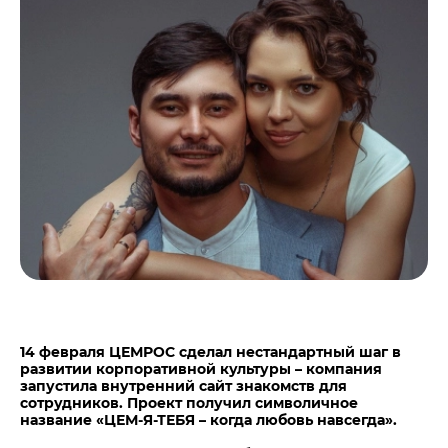
Центры дистрибуции
Реализация ТМЦ и непрофильных активов
Не только цемент
Политика в области закупок
Люди ЦЕМРОСа
В помощь поставщику
Технологии и тренды
Издание для клиентов
Аналитика цементной отрасли
Медиабанк
Пресса о нас
Контакты
Контакты
Контакты для СМИ
Служба доверия
14 февраля ЦЕМРОС сделал нестандартный шаг в
развитии корпоративной культуры – компания
запустила внутренний сайт знакомств для
сотрудников. Проект получил символичное
название «ЦЕМ-Я-ТЕБЯ –
когда любовь навсегда».