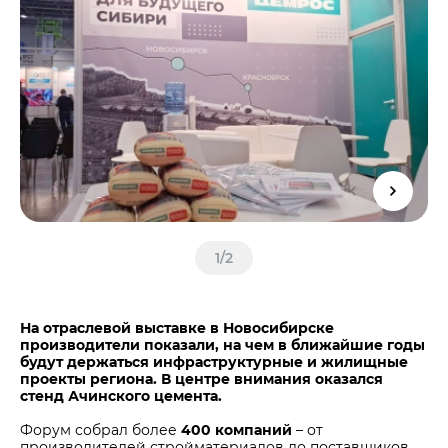
Центры дистрибуции
Реализация ТМЦ и непрофильных активов
Не только цемент
Политика в области закупок
Люди ЦЕМРОСа
В помощь поставщику
Технологии и тренды
Издание для клиентов
Аналитика цементной отрасли
Медиабанк
Пресса о нас
Контакты
1
/
2
Контакты
Контакты для СМИ
На отраслевой выставке в Новосибирске
Служба доверия
производители показали, на чем в ближайшие годы
будут держаться инфраструктурные и жилищные
проекты региона. В центре внимания оказался
стенд Ачинского цемента.
Форум собрал более
400 компаний
– от
производителей стройматериалов до поставщиков