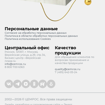
Персональные данные
Согласие на обработку персональных данных
Политика в области обработки персональных данных
Политика использования Cookies
Центральный офис
Качество
Россия, 121357, г. Москва,
продукции
Верейская улица, д.29, стр.34,
Для обращения клиентов по
Бизнес-центр «Верейская
вопросам применения и
плаза-4»
качества продукции
info@cemros.ru
8 800 700 6363
quality@cemros.ru
7 (495) 642-05-24
2002—2026 © ЦЕМРОС. Все права защищены
Дизайн
,
разработка и сопровождение сайта
—
Текарт
.