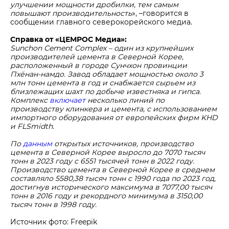
улучшении мощности дробилки, тем самым
повышают производительность
», –говорится в
сообщении главного северокорейского медиа.
Справка от «ЦЕМРОС Медиа»:
Sunchon Cement Complex
– один из крупнейших
производителей цемента в Северной Корее,
расположенный в городе Сунчхон провинции
Пхёнан-намдо. Завод обладает мощностью около 3
млн тонн цемента в год и снабжается сырьем из
близлежащих шахт по добыче известняка и гипса.
Комплекс
включает
несколько линий по
производству клинкера и цемента, с использованием
импортного оборудования от европейских фирм KHD
и FLSmidth.
По
данным
открытых источников, производство
цемента в Северной Корее выросло до 7070 тысяч
тонн в 2023 году с 6551 тысячей тонн в 2022 году.
Производство цемента в Северной Корее в среднем
составляло 5580,38 тысяч тонн с 1990 года по 2023 год,
достигнув исторического максимума в 7077,00 тысяч
тонн в 2016 году и рекордного минимума в 3150,00
тысяч тонн в 1998 году.
Источник фото: Freepik