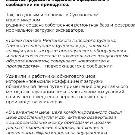
сообщении не приводятся.
Так, по данным источника, в Сунчхонском
известняковом
руднике создана собственная ремонтная база и резервз
нормальной загрузки экскаватора.
«
Также горняки Чиктонского гипсового рудника,
Глинисто-сланцевого рудника и др., повышая
коэффициент загрузки проходческого оборудования
и подвижного состава и значительно сокращая время
оборота вагонеток, совершают новаторство в
производстве
», – подчеркивается в сообщении.
Удивили и работники обжигового цеха,
которые «повысили коэффициент загрузки
обжигальной печи путем применения рационального
метода эксплуатации печи с учетом зимних условий,
в силу чего ежедневно перевыполняют план
производства клинкера».
«
В цементном цехе, цехе комбинированного сырья,
цехе дробления угля и др., активно развертывая
соцсоревнование между бригадами и цехами,
решают технические вопросы, встающие в
повышении эффективности пылеудаления и