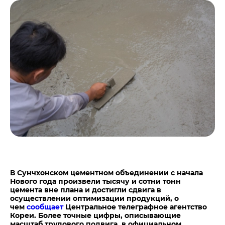
Центры дистрибуции
Реализация ТМЦ и непрофильных активов
Не только цемент
Политика в области закупок
Люди ЦЕМРОСа
В помощь поставщику
Технологии и тренды
Издание для клиентов
Аналитика цементной отрасли
Медиабанк
Пресса о нас
Контакты
Контакты
Контакты для СМИ
Служба доверия
В Сунчхонском цементном объединении с начала
Нового года произвели тысячу и сотни тонн
цемента вне плана и достигли сдвига в
осуществлении оптимизации продукций, о
чем
сообщает
Центральное телеграфное агентство
Кореи. Более точные цифры, описывающие
масштаб трудового подвига, в официальном