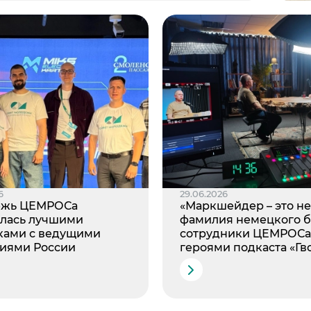
6
29.06.2026
ёжь ЦЕМРОСа
«Маркшейдер – это не
лась лучшими
фамилия немецкого б
ками с ведущими
сотрудники ЦЕМРОСа
иями России
героями подкаста «Гв