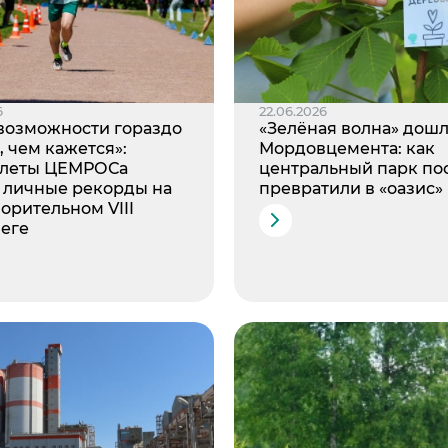
6
22.06.2026
возможности гораздо
«Зелёная волна» дошл
 чем кажется»:
Мордовцемента: как
тлеты ЦЕМРОСа
центральный парк по
 личные рекорды на
превратили в «оазис»
орительном VIII
еге