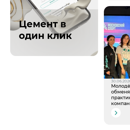
Цемент в
один клик
30.06.202
Молод
обменя
практи
компан