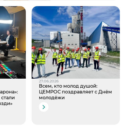
27.06.2026
Всем, кто молод душой:
арона»:
ЦЕМРОС поздравляет с Днём
 стали
молодёжи
озди»