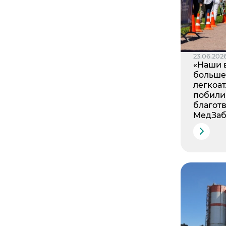
23.06.202
«Наши 
больше,
легкоа
побили
благотв
МедЗаб