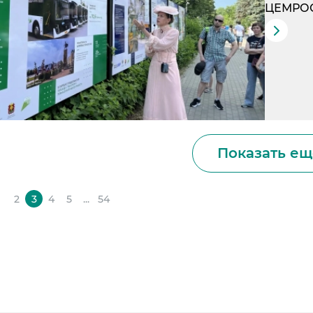
ЦЕМРОСа
Показать ещ
1
2
3
4
5
...
54