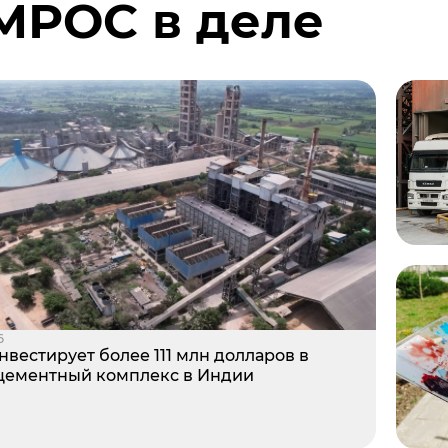
МРОС в деле
е Холдинга
вов
6
нвестирует более 111 млн долларов в
цементный комплекс в Индии