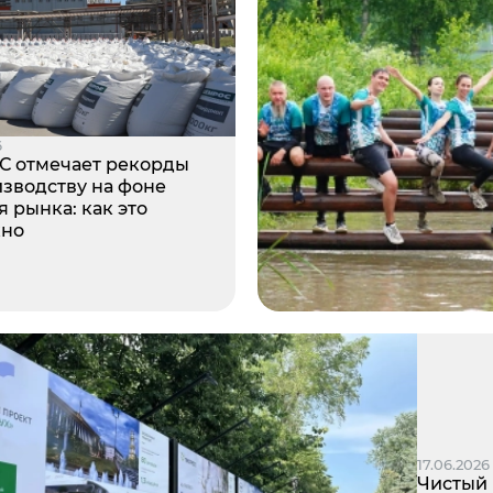
6
 отмечает рекорды
изводству на фоне
 рынка: как это
жно
17.06.2026
Чистый 