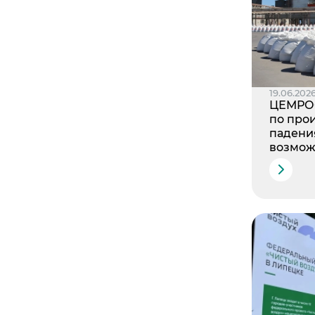
19.06.202
ЦЕМРОС
по про
падения
возмо