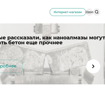
Поис
Интернет-магазин
Ozon
по
сайту
ые рассказали, как наноалмазы могу
ать бетон еще прочнее
робнее