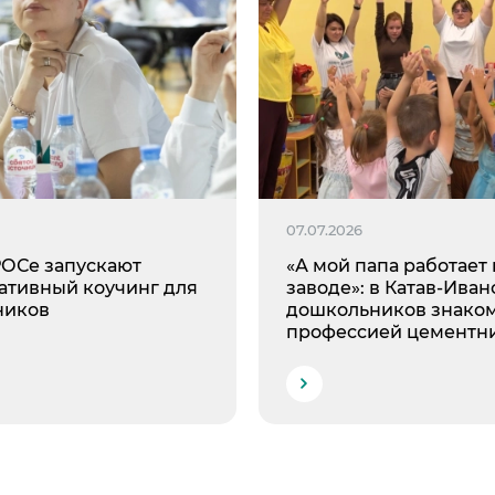
6
07.07.2026
ОСе запускают
«А мой папа работает 
ативный коучинг для
заводе»: в Катав-Иван
ников
дошкольников знаком
профессией цементн