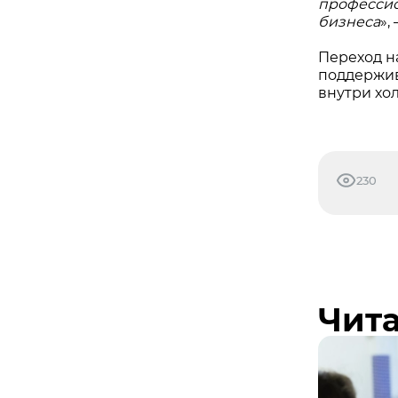
профессион
бизнеса
»,
Переход н
поддержив
внутри хо
230
Чита