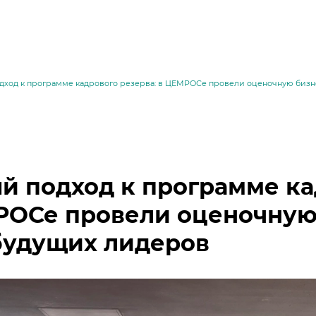
дход к программе кадрового резерва: в ЦЕМРОСе провели оценочную биз
й подход к программе ка
ОСе провели оценочную
будущих лидеров
месей