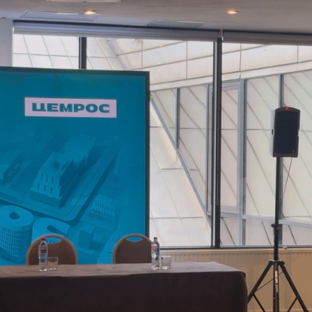
е Холдинга
вов