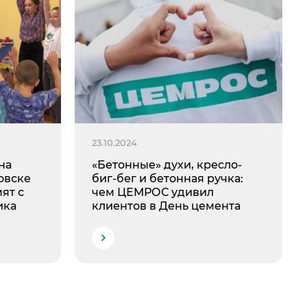
23.10.2024
на
«Бетонные» духи, кресло-
овске
биг-бег и бетонная ручка:
ят с
чем ЦЕМРОС удивил
ика
клиентов в День цемента