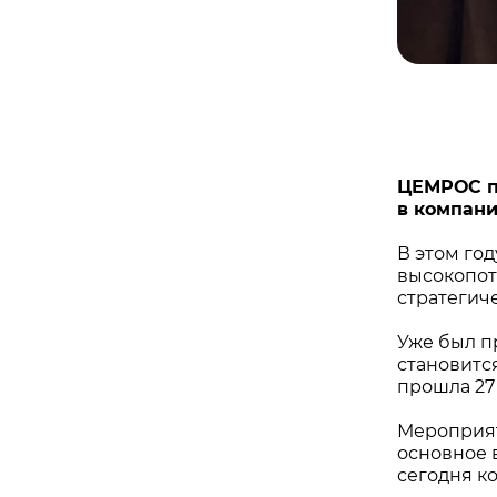
ЦЕМРОС п
в компани
В этом го
высокопот
стратегич
Уже был п
становитс
прошла 27
Мероприят
основное 
сегодня к