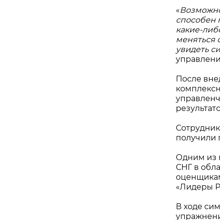
«
Возможно
способен 
какие-либ
меняться о
увидеть с
управлен
После вне
комплексн
управленч
результато
Сотрудник
получили 
Одним из 
СНГ в обл
оценщикам
«Лидеры Р
В ходе си
упражнени