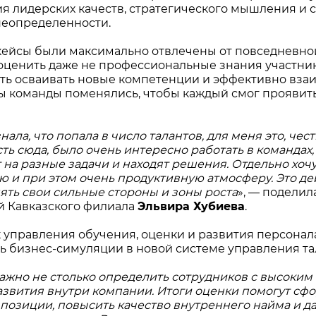
я лидерских качеств, стратегического мышления и
неопределенности.
кейсы были максимально отвлечены от повседневной
оценить даже не профессиональные знания участнико
ть осваивать новые компетенции и эффективно взаи
 команды поменялись, чтобы каждый смог проявить 
знала, что попала в число талантов, для меня это, ч
ть сюда, было очень интересно работать в командах, 
 на разные задачи и находят решения. Отдельно хо
ю и при этом очень продуктивную атмосферу. Это д
ять свои сильные стороны и зоны роста
», — подели
й Кавказского филиала
Эльвира Хубиева
.
 управления обучения, оценки и развития персона
ь бизнес-симуляции в новой системе управления та
важно не столько определить сотрудников с высоким
азвития внутри компании. Итоги оценки помогут сф
позиции, повысить качество внутреннего найма и д