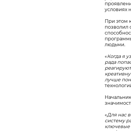
проявлени
условиях 
При этом 
позволил 
способнос
программы
людьми.
«
Когда я у
рада попас
реагируют
креативну
лучше пон
технологи
Начальник
значимост
«
Для нас 
систему р
ключевые 