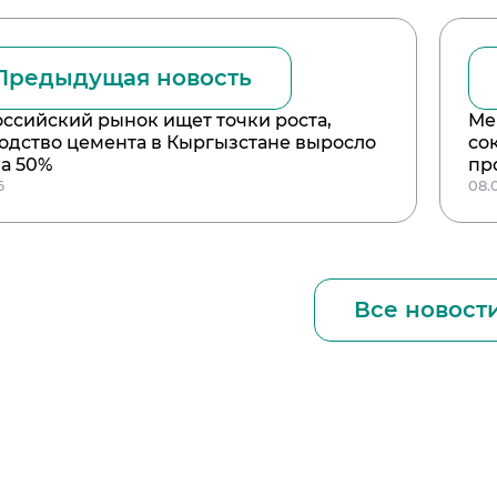
Предыдущая новость
оссийский рынок ищет точки роста,
Ме
одство цемента в Кыргызстане выросло
со
на 50%
пр
6
08.
Все новост