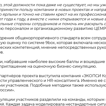
, этой должности пока даже не существует, но мы уж
принести пользу компании в новых проектах и напр
о ярлыки и точно не ставим крест на их профессион
т года к году, а вместе с ними открываются и новые
ильные стороны сотрудников и помочь им раскрыть 
ию персоналом и организационному развитию ЦЕМ
дрения общекорпоративного стандарта всем сотру
ую оценку по системе 9box, которая включала неско
еских компетенций, мнение непосредственных ру
в.
и, набравшие наиболее высокие баллы и вошедшие 
приглашение на оценочную бизнес-симуляцию.
партнёров проекта выступила компания «ЭКОПСИ Ко
асти управленческого и HR-консалтинга. Именно е
и участников. Подобные методики также использую
оссии».
муляции участников разделили на команды, которым
й. Каждая задача моделировала нестандартные сит