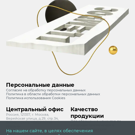
Персональные данные
Согласие на обработку персональных данных
Политика в области обработки персональных данных
Политика использования Cookies
Центральный офис
Качество
Россия, 121357, г. Москва,
продукции
Верейская улица, д.29, стр.34,
Для обращения клиентов по
Бизнес-центр «Верейская
вопросам применения и
плаза-4»
качества продукции
info@cemros.ru
На нашем сайте, в целях обеспечения
8 800 700 6363