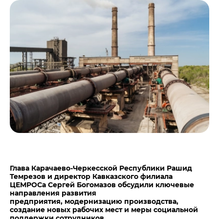
Центры дистрибуции
Реализация ТМЦ и непрофильных активов
Не только цемент
Политика в области закупок
Люди ЦЕМРОСа
В помощь поставщику
Технологии и тренды
Издание для клиентов
Аналитика цементной отрасли
Медиабанк
Пресса о нас
Контакты
Контакты
Контакты для СМИ
Служба доверия
Глава Карачаево-Черкесской Республики Рашид
Темрезов и директор Кавказского филиала
ЦЕМРОСа Сергей Богомазов обсудили ключевые
направления развития
предприятия, модернизацию производства,
создание новых рабочих мест и меры социальной
поддержки сотрудников.