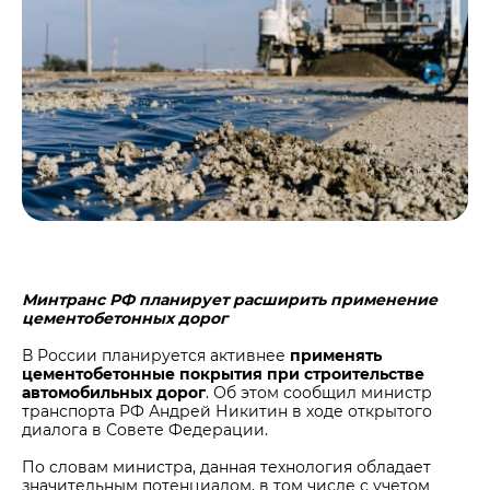
Центры дистрибуции
Реализация ТМЦ и непрофильных активов
Не только цемент
Политика в области закупок
Люди ЦЕМРОСа
В помощь поставщику
Технологии и тренды
Издание для клиентов
Аналитика цементной отрасли
Медиабанк
Пресса о нас
Контакты
Контакты
М
интранс РФ планирует расширить применение
цементобетонных дорог
Контакты для СМИ
В России планируется активнее
применять
Служба доверия
цементобетонные покрытия при строительстве
автомобильных дорог
. Об этом сообщил министр
транспорта РФ Андрей Никитин в ходе открытого
диалога в Совете Федерации.
По словам министра, данная технология обладает
значительным потенциалом, в том числе с учетом