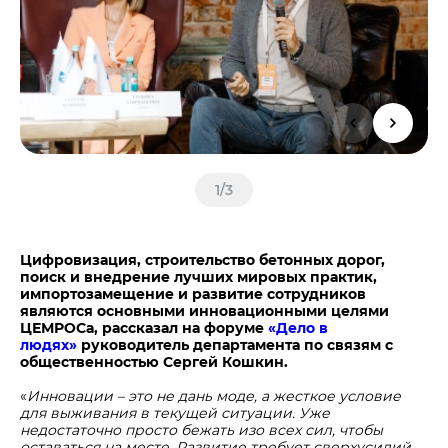
Центры дистрибуции
Реализация ТМЦ и непрофильных активов
Не только цемент
Политика в области закупок
Люди ЦЕМРОСа
В помощь поставщику
Технологии и тренды
Издание для клиентов
Аналитика цементной отрасли
Медиабанк
1
/
3
Пресса о нас
Контакты
Цифровизация, строительство бетонных дорог,
Контакты
поиск и внедрение лучших мировых практик,
импортозамещение и развитие сотрудников
Контакты для СМИ
являются основными инновационными целями
ЦЕМРОСа, рассказал на форуме
«Дело в
Служба доверия
людях»
руководитель департамента по связям с
общественностью Сергей Кошкин.
«
Инновации – это не дань моде, а жесткое условие
для выживания в текущей ситуации. Уже
недостаточно просто бежать изо всех сил, чтобы
оставаться на месте. Развитие требует сверхусилий,