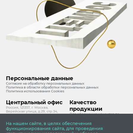
Персональные данные
Согласие на обработку персональных данных
Политика в области обработки персональных данных
Политика использования Cookies
Центральный офис
Качество
Россия, 121357, г. Москва,
продукции
Верейская улица, д.29, стр.34,
Для обращения клиентов по
Бизнес-центр «Верейская
вопросам применения и
плаза-4»
качества продукции
info@cemros.ru
На нашем сайте, в целях обеспечения
8 800 700 6363
функционирования сайта, для проведения
quality@cemros.ru