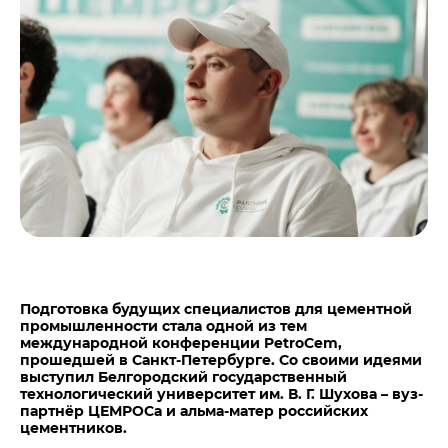
Центры дистрибуции
Реализация ТМЦ и непрофильных активов
Не только цемент
Политика в области закупок
Люди ЦЕМРОСа
В помощь поставщику
Технологии и тренды
Издание для клиентов
Аналитика цементной отрасли
Медиабанк
Пресса о нас
Контакты
Контакты
Контакты для СМИ
Подготовка будущих специалистов для цементной
промышленности стала одной из тем
Служба доверия
международной конференции PetroCem,
прошедшей в Санкт-Петербурге. Со своими идеями
выступил Белгородский государственный
технологический университет им. В. Г. Шухова –
вуз-
партнёр ЦЕМРОСа и альма-матер российских
цементников.