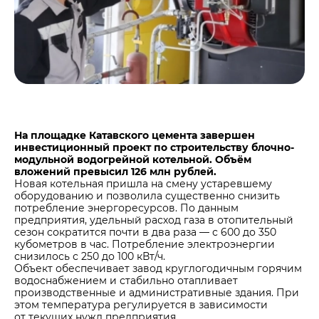
Центры дистрибуции
Реализация ТМЦ и непрофильных активов
Не только цемент
Политика в области закупок
Люди ЦЕМРОСа
В помощь поставщику
Технологии и тренды
Издание для клиентов
Аналитика цементной отрасли
Медиабанк
На площадке Катавского цемента завершен
инвестиционный проект по строительству блочно-
Пресса о нас
модульной водогрейной котельной. Объём
Контакты
вложений превысил 126 млн рублей.
Новая котельная пришла на смену устаревшему
Контакты
оборудованию и позволила существенно снизить
потребление энергоресурсов. По данным
Контакты для СМИ
предприятия, удельный расход газа в отопительный
сезон сократится почти в два раза — с 600 до 350
Служба доверия
кубометров в час. Потребление электроэнергии
снизилось с 250 до 100 кВт/ч.
Объект обеспечивает завод круглогодичным горячим
водоснабжением и стабильно отапливает
производственные и административные здания. При
этом температура регулируется в зависимости
от текущих нужд предприятия.