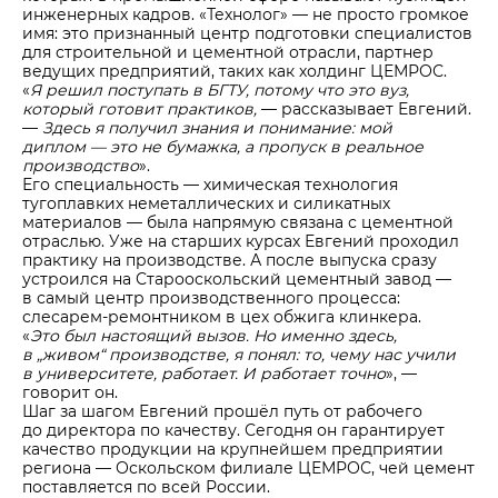
инженерных кадров. «Технолог» — не просто громкое
имя: это признанный центр подготовки специалистов
для строительной и цементной отрасли, партнер
ведущих предприятий, таких как холдинг ЦЕМРОС.
«
Я решил поступать в БГТУ, потому что это вуз,
который готовит практиков,
— рассказывает Евгений.
—
Здесь я получил знания и понимание: мой
диплом — это не бумажка, а пропуск в реальное
производство
».
Его специальность — химическая технология
тугоплавких неметаллических и силикатных
материалов — была напрямую связана с цементной
отраслью. Уже на старших курсах Евгений проходил
практику на производстве. А после выпуска сразу
устроился на Старооскольский цементный завод —
в самый центр производственного процесса:
слесарем-ремонтником в цех обжига клинкера.
«
Это был настоящий вызов. Но именно здесь,
в „живом“ производстве, я понял: то, чему нас учили
в университете, работает. И работает точно
», —
говорит он.
Шаг за шагом Евгений прошёл путь от рабочего
до директора по качеству. Сегодня он гарантирует
качество продукции на крупнейшем предприятии
региона — Оскольском филиале ЦЕМРОС, чей цемент
поставляется по всей России.