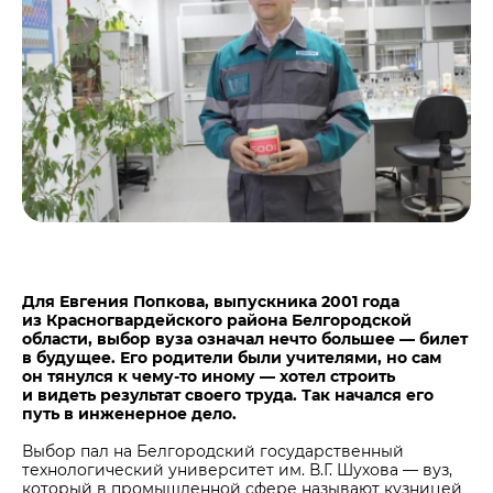
Центры дистрибуции
Реализация ТМЦ и непрофильных активов
Не только цемент
Политика в области закупок
Люди ЦЕМРОСа
В помощь поставщику
Технологии и тренды
Издание для клиентов
Аналитика цементной отрасли
Медиабанк
Пресса о нас
Контакты
Контакты
Для Евгения Попкова, выпускника 2001 года
из Красногвардейского района Белгородской
Контакты для СМИ
области, выбор вуза означал нечто большее — билет
в будущее. Его родители были учителями, но сам
Служба доверия
он тянулся к чему-то иному — хотел строить
и видеть результат своего труда. Так начался его
путь в инженерное дело.
Выбор пал на Белгородский государственный
технологический университет им. В.Г. Шухова — вуз,
который в промышленной сфере называют кузницей