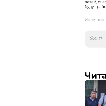
детей, съе
будут рабо
Источник:
2457
Чита