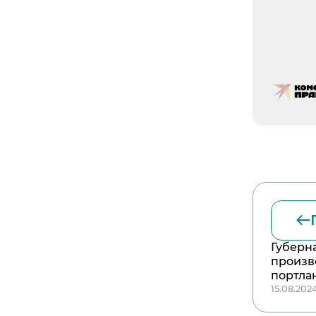
Губерн
произв
портла
15.08.202