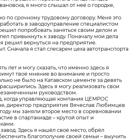
ановска, я много слышал от неё о городке,
ко по срочному трудовому договору. Меня это
 работать в заводоуправление специалистом
д решил попробовать заняться своим делом и
спел привыкнуть к заводу. Поначалу мои дела
у я решил вернуться на предприятие.
т. Сначала я стал слесарем цеха автотранспорта
ь лет и могу сказать, что именно здесь я
примут твоё мнение во внимание и просто
лько не было на Катавском цементе за девять
расширились. Здесь я могу реализовать свои
я незамеченным руководством.
зад, когда управляющая компания ЦЕМРОС
ве, директор предприятия Вячеслав Любимцев
 году мы заняли второе место в соревновании
астие в спартакиаде – крутой опыт и
ками.
завод. Здесь я нашёл своё место, обрёл
обеспечить благополучие своей семьи – выучить