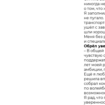
никогда не
о том, что
Я заполни
не пугало
транспорт
ушёл с зав
шли хорош
Меня без 
и специал
Обрёл уве
– В общей 
чувствую 
поддержат
лет моей 
амбиции, 
Ещё я люб
решила вп
собрал ко
по волейбо
возможнос
Я рад, что
увереннос