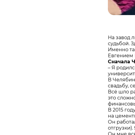
На завод 
судьбой. 
Именно та
Евгением 
Сначала Ч
– Я родилс
университ
В Челябинс
свадьбу, 
Всё шло р
это сложн
финансовы
В 2015 го
на цемент
Он работа
отгрузки).
Он мне вс