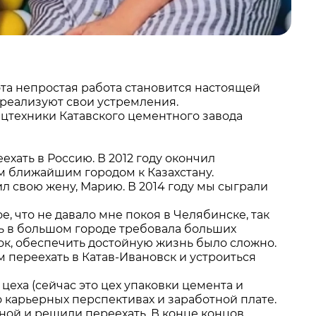
эта непростая работа становится настоящей
 реализуют свои устремления.
ецтехники Катавского цементного завода
еехать в Россию. В 2012 году окончил
ым ближайшим городом к Казахстану.
ил свою жену, Марию. В 2014 году мы сыграли
, что не давало мне покоя в Челябинске, так
нь в большом городе требовала больших
нок, обеспечить достойную жизнь было сложно.
 переехать в Катав-Ивановск и устроиться
еха (сейчас это цех упаковки цемента и
 о карьерных перспективах и заработной плате.
еной и решили переехать. В конце концов