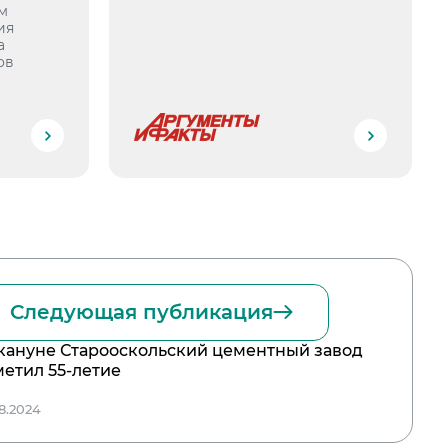
м
ия
а
ов
Следующая публикация
кануне Старооскольский цементный завод
метил 55-летие
08.2024