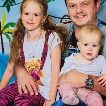
е Холдинга
вов