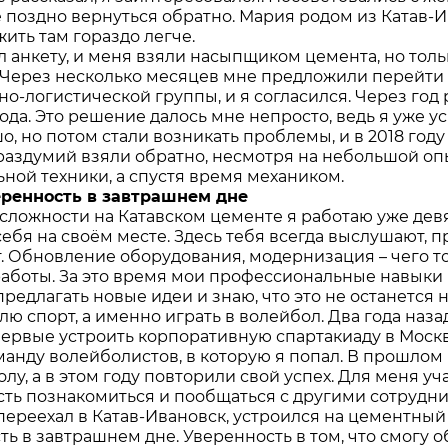
 поздно вернуться обратно. Мария родом из Катав-Ив
 жить там гораздо легче.
л анкету, и меня взяли насыпщиком цемента, но толь
. Через несколько месяцев мне предложили перейти
но-логистической группы, и я согласился. Через го
ода. Это решение далось мне непросто, ведь я уже у
о, но потом стали возникать проблемы, и в 2018 год
раздумий взяли обратно, несмотря на небольшой опы
ьной техники, а спустя время механиком.
ренность в завтрашнем дне
сложности на Катавском цементе я работаю уже девят
себя на своём месте. Здесь тебя всегда выслушают, 
. Обновление оборудования, модернизация – чего то
работы. За это время мои профессиональные навыки 
предлагать новые идеи и знаю, что это не останетс
лю спорт, а именно играть в волейбол. Два года на
ервые устроить корпоративную спартакиаду в Моск
манду волейболистов, в которую я попал. В прошлом
лу, а в этом году повторили свой успех. Для меня уч
ть познакомиться и пообщаться с другими сотрудни
 переехал в Катав-Ивановск, устроился на цементный 
ть в завтрашнем дне. Уверенность в том, что смогу 