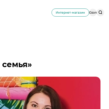
Поис
Интернет-магазин
Ozon
по
сайту
я семья»