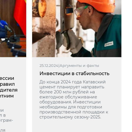
25.12.2024
|
Аргументы и факты
Инвестиции в стабильность
кессии
До конца 2024 года Катавский
дравил
цемент планирует направить
одителя
более 200 млн рублей на
етним
ежегодное обслуживание
оборудования. Инвестиции
необходимы для подготовки
ии
производственной площадки к
л в
строительному сезону-2025.
еграм-
еля