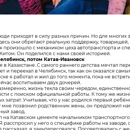
люди приходят в силу разных причин. Но для многих 
Здесь они обретают реальную поддержку, товарищей,
к произошло с механиком цеха автотранспорта и сп
Китом. Он поделился с нами своей историей.
елябинск, потом Катав-Ивановск
я в Казахстане. С самого раннего детства мечтал пер
ет и переехал в Челябинск, так как он оказался сам
ке я работал и жил до того момента, пока не встрет
сейчас воспитываем двух дочерей.
азмеренно, жизнь текла своим чередом, единственное
ости с поиском официальной работы. К тому же жиз
х затрат. Учитывая, что у нас родился первый ребё
ду мне позвонил родственник жены, он предложил нам
ный завод.
л на Катавском цементе начальником транспортного ц
 Я расспросил у него о специфике работы на заводе,
ё рассказал, я заинтересовался. Посоветовались с ж