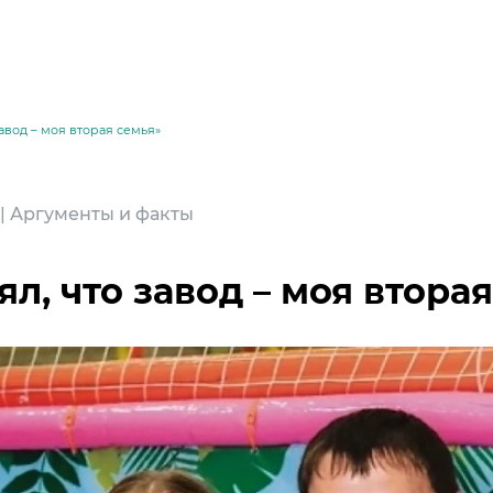
завод – моя вторая семья»
 | Аргументы и факты
ял, что завод – моя втора
месей