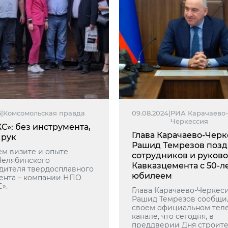
5
|
Комсомольская правда
09.08.2024
|
РИА Карачаево-
Черкессия
С»: без инструмента,
Глава Карачаево-Чер
 рук
Рашид Темрезов поз
ем визите и опыте
сотрудников и руков
Челябинского
Кавказцемента с 50-л
дителя твердосплавного
юбилеем
ента – компании НПО
».
Глава Карачаево-Черкес
Рашид Темрезов сообщи
своем официальном тел
канале, что сегодня, в
преддверии Дня строит