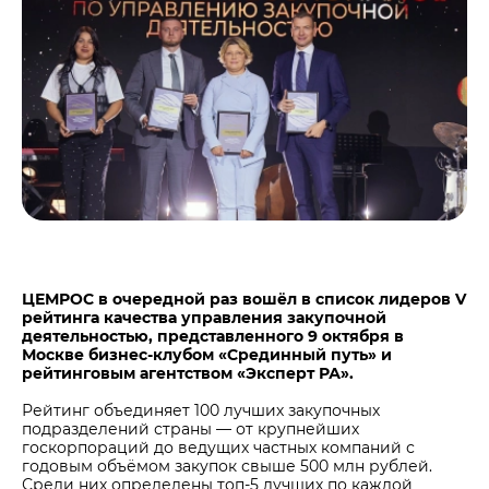
Центры дистрибуции
Реализация ТМЦ и непрофильных активов
Не только цемент
Политика в области закупок
Люди ЦЕМРОСа
В помощь поставщику
Технологии и тренды
Издание для клиентов
Аналитика цементной отрасли
Медиабанк
Пресса о нас
Контакты
Контакты
ЦЕМРОС в очередной раз вошёл в список лидеров V
рейтинга качества управления закупочной
Контакты для СМИ
деятельностью, представленного 9 октября в
Москве бизнес-клубом «Срединный путь» и
Служба доверия
рейтинговым агентством «Эксперт РА».
Рейтинг объединяет 100 лучших закупочных
подразделений страны — от крупнейших
госкорпораций до ведущих частных компаний с
годовым объёмом закупок свыше 500 млн рублей.
Среди них определены топ-5 лучших по каждой