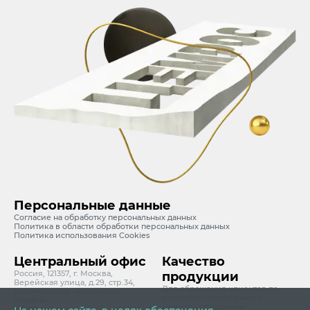
Персональные данные
Согласие на обработку персональных данных
Политика в области обработки персональных данных
Политика использования Cookies
Центральный офис
Качество
Россия, 121357, г. Москва,
продукции
Верейская улица, д.29, стр.34,
Для обращения клиентов по
Бизнес-центр «Верейская
вопросам применения и
плаза-4»
качества продукции
info@cemros.ru