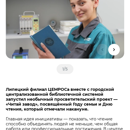
Центры дистрибуции
Реализация ТМЦ и непрофильных активов
Не только цемент
Политика в области закупок
Люди ЦЕМРОСа
В помощь поставщику
Технологии и тренды
Издание для клиентов
Аналитика цементной отрасли
Медиабанк
Пресса о нас
Контакты
1
/
5
Контакты
Контакты для СМИ
Липецкий филиал ЦЕМРОСа вместе с городской
централизованной библиотечной системой
Служба доверия
запустил необычный просветительский проект —
«Читай завод», посвящённый Году семьи и Дню
чтения, который отмечали накануне.
Главная идея инициативы — показать, что чтение
способно объединять людей не меньше, чем общая
работа или профессиональные достижения. В центре