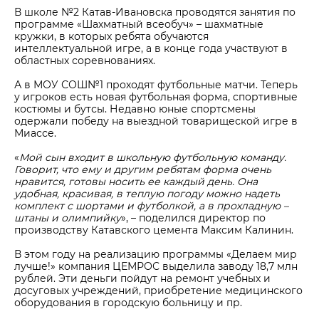
В школе №2 Катав-Ивановска проводятся занятия по
программе «Шахматный всеобуч» – шахматные
кружки, в которых ребята обучаются
интеллектуальной игре, а в конце года участвуют в
областных соревнованиях.
А в МОУ СОШ№1 проходят футбольные матчи. Теперь
у игроков есть новая футбольная форма, спортивные
костюмы и бутсы. Недавно юные спортсмены
одержали победу на выездной товарищеской игре в
Миассе.
«
Мой сын входит в школьную футбольную команду.
Говорит, что ему и другим ребятам форма очень
нравится, готовы носить ее каждый день. Она
удобная, красивая, в теплую погоду можно надеть
комплект с шортами и футболкой, а в прохладную –
штаны и олимпийку
», – поделился директор по
производству Катавского цемента Максим Калинин.
В этом году на реализацию программы «Делаем мир
лучше!» компания ЦЕМРОС выделила заводу 18,7 млн
рублей. Эти деньги пойдут на ремонт учебных и
досуговых учреждений, приобретение медицинского
оборудования в городскую больницу и пр.