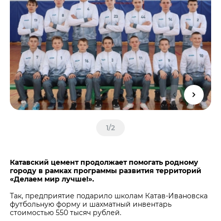
Центры дистрибуции
Реализация ТМЦ и непрофильных активов
Не только цемент
Политика в области закупок
Люди ЦЕМРОСа
В помощь поставщику
Технологии и тренды
Издание для клиентов
Аналитика цементной отрасли
Медиабанк
Пресса о нас
Контакты
1
/
2
Контакты
Контакты для СМИ
Катавский цемент продолжает помогать родному
Служба доверия
городу в рамках программы развития территорий
«Делаем мир лучше!».
Так, предприятие подарило школам Катав-Ивановска
футбольную форму и шахматный инвентарь
стоимостью 550 тысяч рублей.