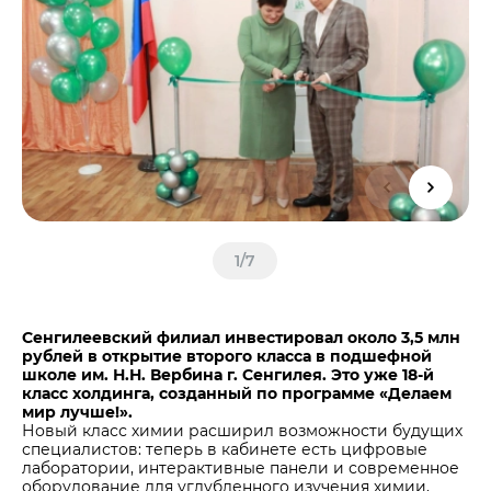
Центры дистрибуции
Реализация ТМЦ и непрофильных активов
Не только цемент
Политика в области закупок
Люди ЦЕМРОСа
В помощь поставщику
Технологии и тренды
Издание для клиентов
Аналитика цементной отрасли
Медиабанк
Пресса о нас
Контакты
1
/
7
Контакты
Контакты для СМИ
Сенгилеевский филиал инвестировал около 3,5 млн
рублей в открытие второго класса в подшефной
Служба доверия
школе им. Н.Н. Вербина г. Сенгилея. Это уже 18-й
класс холдинга, созданный по программе «Делаем
мир лучше!».
Новый класс химии расширил возможности будущих
специалистов: теперь в кабинете есть цифровые
лаборатории, интерактивные панели и современное
оборудование для углубленного изучения химии,